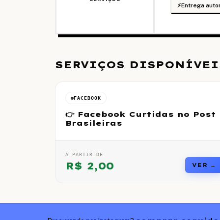
⚡
Entrega auto
SERVIÇOS DISPONÍVEI
FACEBOOK
👉 Facebook Curtidas no Post
Brasileiras
A PARTIR DE
R$
2,00
VER →