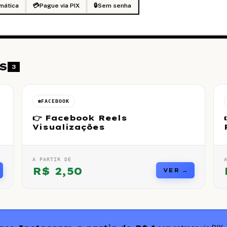
mática
💳
Pague via PIX
🔒
Sem senha
S
3
FACEBOOK
👉 Facebook Reels
Visualizações
A PARTIR DE
R$
2,50
VER →