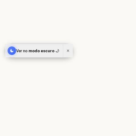
Ver no
modo escuro
🌙