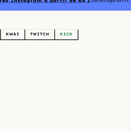
es Instagram a partir de R$ 1
com entrega via PIX.
KWAI
TWITCH
KICK