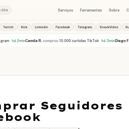
Serviços
Ferramentas
Sobre
C
a 30d
Twitch
Kick
Linkedin
Facebook
Telegram
SnackVideo
K
·
há 2min
Camila R.
comprou
10.000 curtidas TikTok
·
há 3min
Diego F.
inici
prar Seguidores
ebook