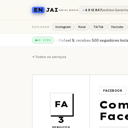
EN
JAI
★
4.9
·
12.847
pedidos
·
Garanti
SOCIAL MEDIA
EXPLORAR
Instagram
Kwai
TikTok
Youtube
000 views YouTube
·
há 1min
Rafael S.
recebeu
500 seguidores Instagram
AO VIVO
Todos os serviços
FACEBOOK
Com
FA
Fac
3
SERVIÇOS