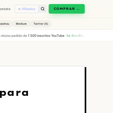
COMPRAR →
ontato
★ Afiliados
uaishou
Medium
Twitter (X)
ou pedido de
1.500 inscritos YouTube
·
há 4min
Bianca L.
comprou
300 curti
 para