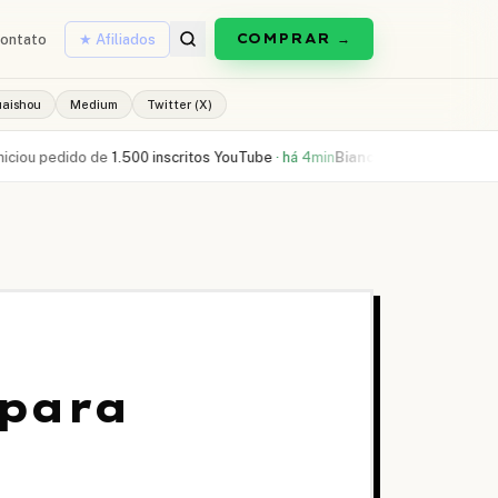
COMPRAR →
ontato
★ Afiliados
uaishou
Medium
Twitter (X)
 pedido de
1.500 inscritos YouTube
·
há 4min
Bianca L.
comprou
300 curtid
 para