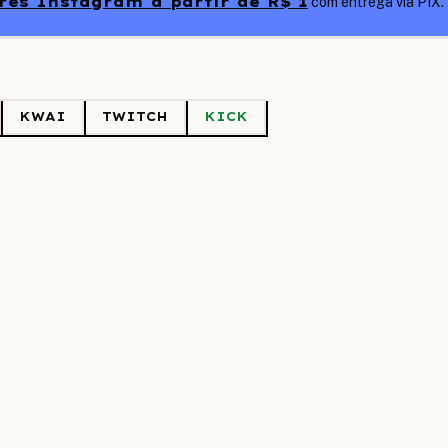
es Instagram a partir de R$ 1
com entrega via PIX.
KWAI
TWITCH
KICK