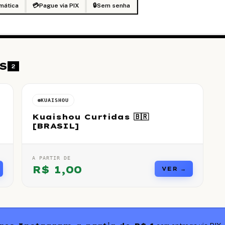
mática
💳
Pague via PIX
🔒
Sem senha
S
2
KUAISHOU
Kuaishou Curtidas 🇧🇷
[BRASIL]
A PARTIR DE
R$
1,00
VER →