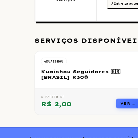
⚡
Entrega auto
SERVIÇOS DISPONÍVEI
KUAISHOU
Kuaishou Seguidores 🇧🇷
[BRASIL] R30♻️
A PARTIR DE
R$
2,00
VER →