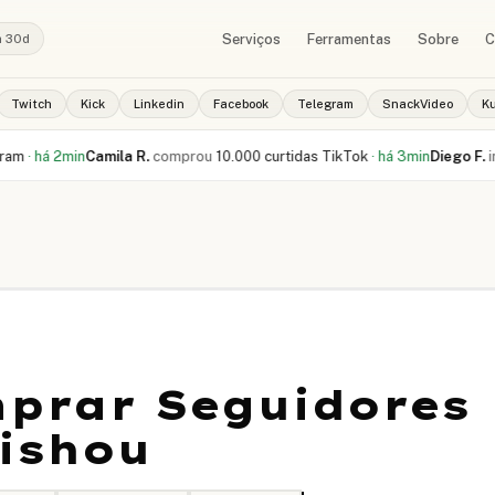
Serviços
Ferramentas
Sobre
C
a 30d
Twitch
Kick
Linkedin
Facebook
Telegram
SnackVideo
K
á 2min
Camila R.
comprou
10.000 curtidas TikTok
·
há 3min
Diego F.
iniciou
prar Seguidores
ishou