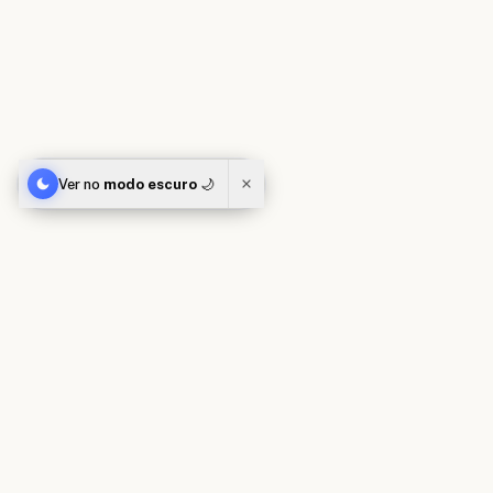
Ver no
modo escuro
🌙