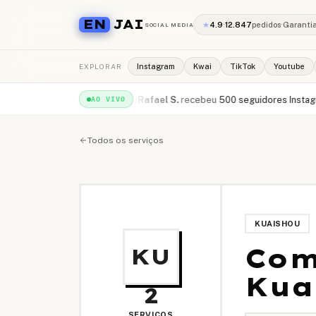
EN
JAI
★
4.9
·
12.847
pedidos
·
Garanti
SOCIAL MEDIA
EXPLORAR
Instagram
Kwai
TikTok
Youtube
00 views YouTube
·
há 1min
Rafael S.
recebeu
500 seguidores Instagram
·
h
AO VIVO
Todos os serviços
KUAISHOU
Com
KU
Kua
2
SERVIÇOS