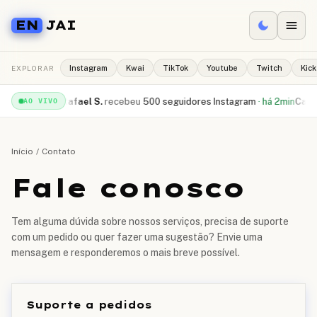
EN
JAI
EXPLORAR
Instagram
Kwai
TikTok
Youtube
Twitch
Kick
be
·
há 1min
Rafael S.
recebeu
500 seguidores Instagram
·
há 2min
Camila R
AO VIVO
Início
/
Contato
Fale conosco
Tem alguma dúvida sobre nossos serviços, precisa de suporte
com um pedido ou quer fazer uma sugestão? Envie uma
mensagem e responderemos o mais breve possível.
Suporte a pedidos