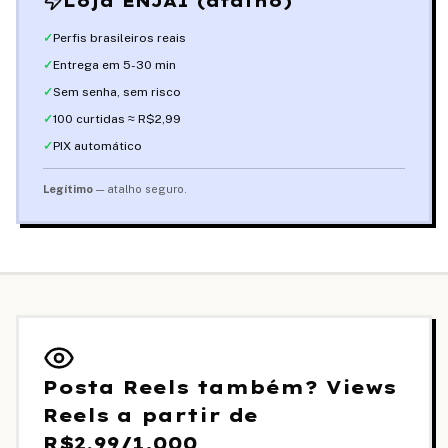
Loja ENJAI (atalho)
✓
Perfis brasileiros reais
✓
Entrega em 5-30 min
✓
Sem senha, sem risco
✓
100 curtidas ≈
R$2,99
✓
PIX automático
Legítimo
— atalho seguro.
Posta Reels também? Views
Reels a partir de
R$2,99
/1.000