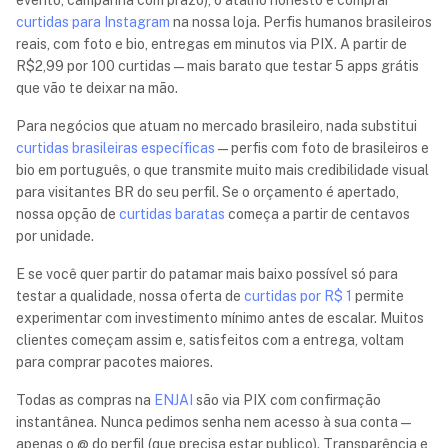
evento, campanha com prazo), o atalho honesto é comprar
curtidas para Instagram
na nossa loja. Perfis humanos brasileiros
reais, com foto e bio, entregas em minutos via PIX. A partir de
R$2,99
por 100 curtidas — mais barato que testar 5 apps grátis
que vão te deixar na mão.
Para negócios que atuam no mercado brasileiro, nada substitui
curtidas brasileiras específicas
— perfis com foto de brasileiros e
bio em português, o que transmite muito mais credibilidade visual
para visitantes BR do seu perfil. Se o orçamento é apertado,
nossa opção de
curtidas baratas
começa a partir de centavos
por unidade.
E se você quer partir do patamar mais baixo possível só para
testar a qualidade, nossa oferta de
curtidas por R$ 1
permite
experimentar com investimento mínimo antes de escalar. Muitos
clientes começam assim e, satisfeitos com a entrega, voltam
para comprar pacotes maiores.
Todas as compras na
ENJAI
são via PIX com confirmação
instantânea. Nunca pedimos senha nem acesso à sua conta —
apenas o @ do perfil (que precisa estar publico). Transparência e