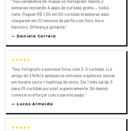
“
Sou vendedora de roupas no Instagram. Gastei 2
semanas testando 4 apps de curtidas grátis — todos
ruins. Paguei R$ 1,50 em 50 curtidas brasileiras aqui,
chegaram em 10 minutos de perfis com foto, bio e
historico. Diferença gritante.
”
—
Daniela Correia
★
★
★
★
★
“
Sou fotógrafo e postava fotos com 2-3 curtidas. Li o
artigo do ENJAI e apliquei os métodos orgânicos: postei
em horário certo + hashtag de nicho. Em 1 mês saí de 3
para 25 curtidas por post organicamente. Só depois
comecei a reforçar com o pacote pago.
”
—
Lucas Almeida
★
★
★
★
★