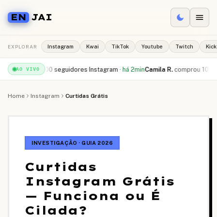
EN
JAI
EXPLORAR
Instagram
Kwai
TikTok
Youtube
Twitch
Kick
beu
500 seguidores Instagram
·
há 2min
Camila R.
comprou
10.000 curtidas
AO VIVO
Home
Instagram
Curtidas Grátis
INVESTIGAÇÃO · GUIA 2026
Curtidas
Instagram Grátis
— Funciona ou É
Cilada?