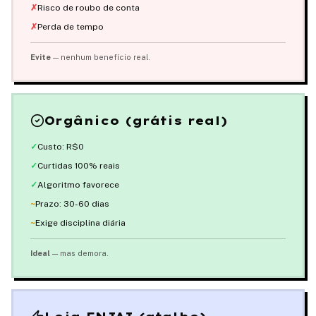
✗
Risco de roubo de conta
✗
Perda de tempo
Evite
— nenhum benefício real.
Orgânico (grátis real)
✓
Custo: R$0
✓
Curtidas 100% reais
✓
Algoritmo favorece
~
Prazo: 30-60 dias
~
Exige disciplina diária
Ideal
— mas demora.