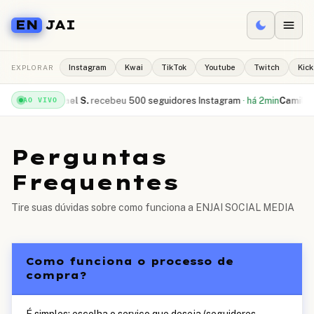
EN
JAI
EXPLORAR
Instagram
Kwai
TikTok
Youtube
Twitch
Kick
á 1min
Rafael S.
recebeu
500 seguidores Instagram
·
há 2min
Camila R.
co
AO VIVO
Perguntas
Frequentes
Tire suas dúvidas sobre como funciona a ENJAI SOCIAL MEDIA
Como funciona o processo de
compra?