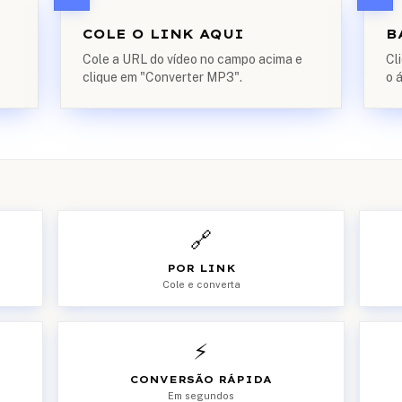
COLE O LINK AQUI
B
Cole a URL do vídeo no campo acima e
Cl
clique em "Converter MP3".
o 
🔗
POR LINK
Cole e converta
⚡
CONVERSÃO RÁPIDA
Em segundos