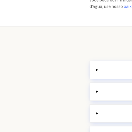
você pode ouvir a mús
d'agua, use nosso
baix