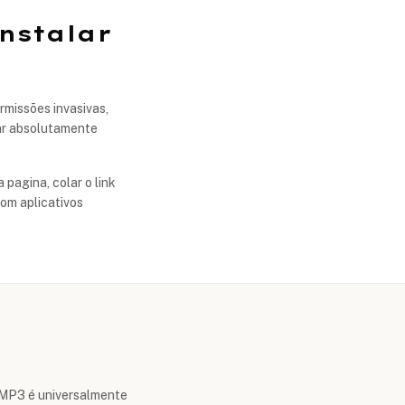
nstalar
ermissões invasivas,
lar absolutamente
pagina, colar o link
com aplicativos
o MP3 é universalmente