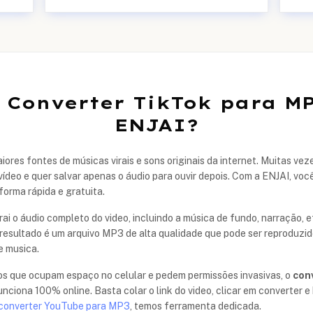
 Converter TikTok para M
ENJAI?
ores fontes de músicas virais e sons originais da internet. Muitas ve
vídeo e quer salvar apenas o áudio para ouvir depois. Com a ENJAI, voc
forma rápida e gratuita.
i o áudio completo do video, incluindo a música de fundo, narração, e
 resultado é um arquivo MP3 de alta qualidade que pode ser reproduzi
e musica.
vos que ocupam espaço no celular e pedem permissões invasivas, o
con
nciona 100% online. Basta colar o link do video, clicar em converter e
converter YouTube para MP3
, temos ferramenta dedicada.