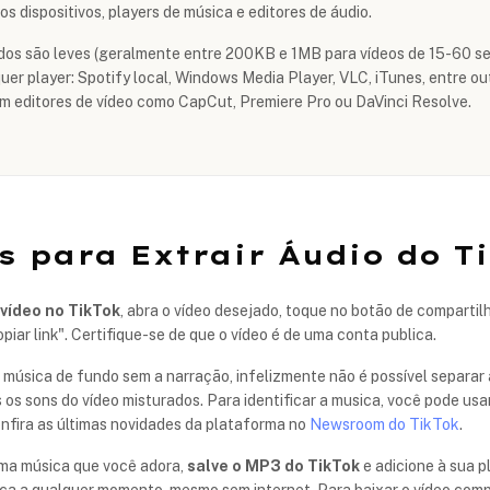
s dispositivos, players de música e editores de áudio.
os são leves (geralmente entre 200KB e 1MB para vídeos de 15-60 s
uer player: Spotify local, Windows Media Player, VLC, iTunes, entre o
em editores de vídeo como CapCut, Premiere Pro ou DaVinci Resolve.
s para Extrair Áudio do T
 vídeo no TikTok
, abra o vídeo desejado, toque no botão de compartilh
opiar link". Certifique-se de que o vídeo é de uma conta publica.
música de fundo sem a narração, infelizmente não é possível separar 
 os sons do vídeo misturados. Para identificar a musica, você pode u
onfira as últimas novidades da plataforma no
Newsroom do TikTok
.
 uma música que você adora,
salve o MP3 do TikTok
e adicione à sua pl