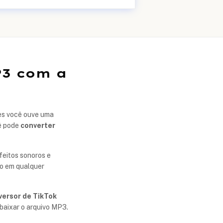
P3 com a
zes você ouve uma
ê pode
converter
feitos sonoros e
do em qualquer
versor de TikTok
 baixar o arquivo MP3.