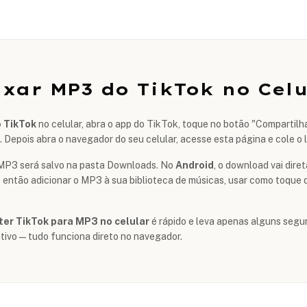
ixar MP3 do TikTok no Celu
o TikTok
no celular, abra o app do TikTok, toque no botão "Compartilh
". Depois abra o navegador do seu celular, acesse esta página e cole o
o MP3 será salvo na pasta Downloads. No
Android
, o download vai dir
então adicionar o MP3 à sua biblioteca de músicas, usar como toque d
ter TikTok para MP3 no celular
é rápido e leva apenas alguns segu
tivo — tudo funciona direto no navegador.