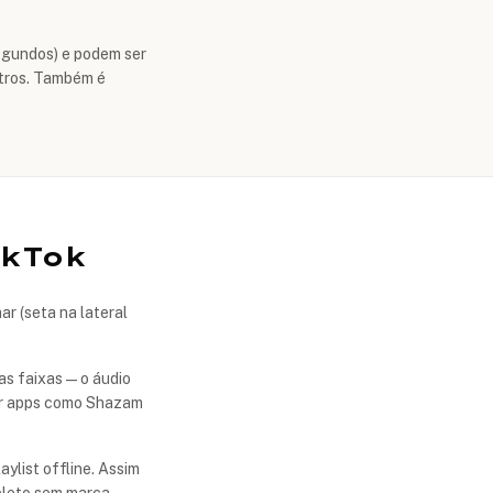
egundos) e podem ser
utros. Também é
ikTok
ar (seta na lateral
as faixas — o áudio
sar apps como Shazam
aylist offline. Assim