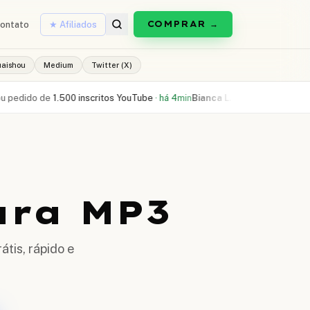
COMPRAR →
ontato
★ Afiliados
uaishou
Medium
Twitter (X)
de
1.500 inscritos YouTube
·
há 4min
Bianca L.
comprou
300 curtidas Reels
ara MP3
átis, rápido e