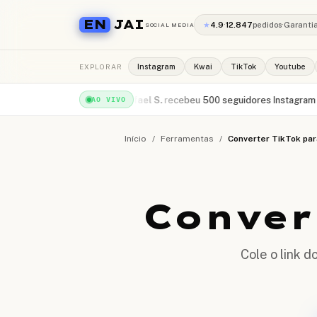
EN
JAI
★
4.9
·
12.847
pedidos
·
Garanti
SOCIAL MEDIA
EXPLORAR
Instagram
Kwai
TikTok
Youtube
s YouTube
·
há 1min
Rafael S.
recebeu
500 seguidores Instagram
·
há 2min
C
AO VIVO
Início
/
Ferramentas
/
Converter TikTok pa
Conver
Cole o link d