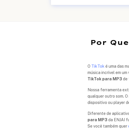
Por Que
O
TikTok
é uma das mai
música incrível em um 
TikTok para MP3
de 
Nossa ferramenta extra
qualquer outro som. O
dispositivo ou player d
Diferente de aplicati
para MP3
da ENJAI fu
Se você também quer