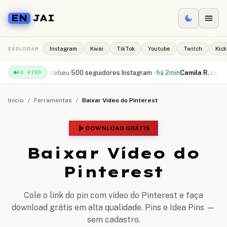
EN
JAI
EXPLORAR
Instagram
Kwai
TikTok
Youtube
Twitch
Kick
ael S.
recebeu
500 seguidores Instagram
·
há 2min
Camila R.
comprou
10.
AO VIVO
Início
/
Ferramentas
/
Baixar Vídeo do Pinterest
DOWNLOAD GRÁTIS
Baixar Vídeo do
Pinterest
Cole o link do pin com vídeo do Pinterest e faça
download grátis em alta qualidade. Pins e Idea Pins —
sem cadastro.