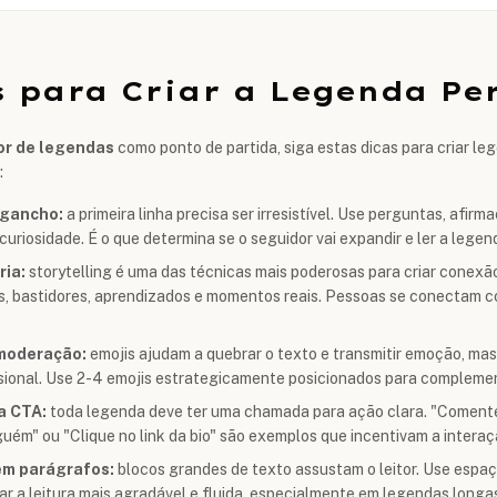
s para Criar a Legenda Per
or de legendas
como ponto de partida, siga estas dicas para criar l
:
gancho:
a primeira linha precisa ser irresistível. Use perguntas, afi
uriosidade. É o que determina se o seguidor vai expandir e ler a lege
ria:
storytelling é uma das técnicas mais poderosas para criar conexã
s, bastidores, aprendizados e momentos reais. Pessoas se conectam c
moderação:
emojis ajudam a quebrar o texto e transmitir emoção, ma
ssional. Use 2-4 emojis estrategicamente posicionados para complem
a CTA:
toda legenda deve ter uma chamada para ação clara. "Comente"
uém" ou "Clique no link da bio" são exemplos que incentivam a interaç
em parágrafos:
blocos grandes de texto assustam o leitor. Use espa
ar a leitura mais agradável e fluida, especialmente em legendas longa