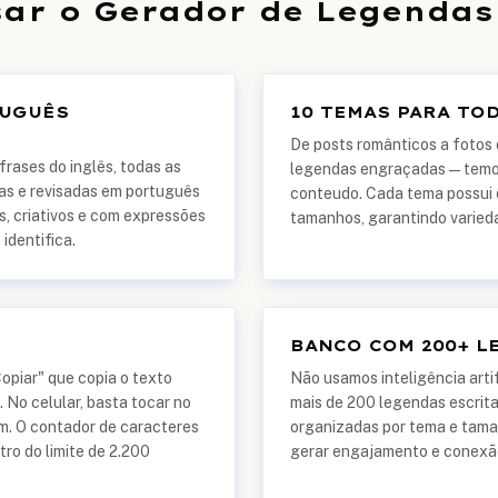
sar o Gerador de Legendas
TUGUÊS
10 TEMAS PARA TO
De posts românticos a fotos 
rases do inglês, todas as
legendas engraçadas — temos
as e revisadas em português
conteudo. Cada tema possui 
is, criativos e com expressões
tamanhos, garantindo varied
 identifica.
BANCO COM 200+ L
piar" que copia o texto
Não usamos inteligência arti
 No celular, basta tocar no
mais de 200 legendas escrita
m. O contador de caracteres
organizadas por tema e tama
tro do limite de 2.200
gerar engajamento e conexão