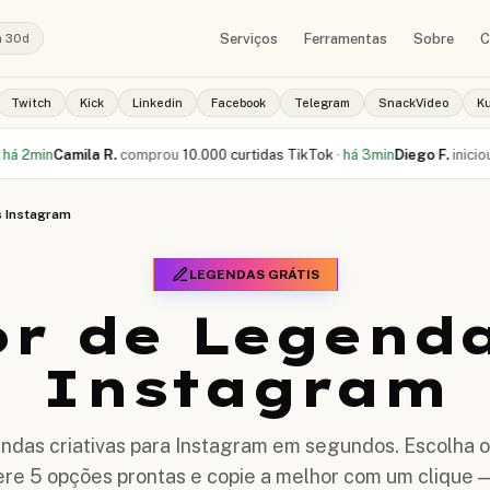
Serviços
Ferramentas
Sobre
C
a 30d
Twitch
Kick
Linkedin
Facebook
Telegram
SnackVideo
K
mila R.
comprou
10.000 curtidas TikTok
·
há 3min
Diego F.
iniciou pedido d
 Instagram
LEGENDAS GRÁTIS
r de Legend
Instagram
endas criativas para Instagram em segundos. Escolha o
re 5 opções prontas e copie a melhor com um clique —