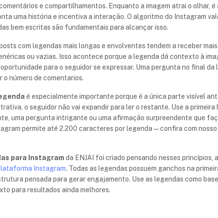
 comentários e compartilhamentos. Enquanto a imagem atrai o olhar, é 
ta uma história e incentiva a interação. O algoritmo do Instagram val
ndas bem escritas são fundamentais para alcançar isso.
osts com legendas mais longas e envolventes tendem a receber mais
néricas ou vazias. Isso acontece porque a legenda dá contexto à im
 oportunidade para o seguidor se expressar. Uma pergunta no final da
ar o número de comentarios.
 legenda
é especialmente importante porque é a única parte visível ante
atrativa, o seguidor não vai expandir para ler o restante. Use a primei
e, uma pergunta intrigante ou uma afirmação surpreendente que faç
stagram permite até 2.200 caracteres por legenda — confira com noss
das para Instagram
da ENJAI foi criado pensando nesses princípios, 
plataforma Instagram
. Todas as legendas possuem ganchos na primeir
strutura pensada para gerar engajamento. Use as legendas como base
xto para resultados ainda melhores.