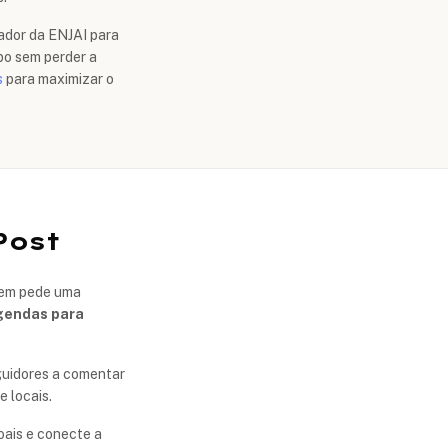
ador da ENJAI para
po sem perder a
s
para maximizar o
Post
agem pede uma
gendas para
eguidores a comentar
 locais.
oais e conecte a