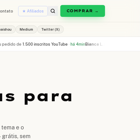
COMPRAR →
ontato
★ Afiliados
uaishou
Medium
Twitter (X)
e
1.500 inscritos YouTube
·
há 4min
Bianca L.
comprou
300 curtidas Reels
as para
 tema e o
 grátis, sem