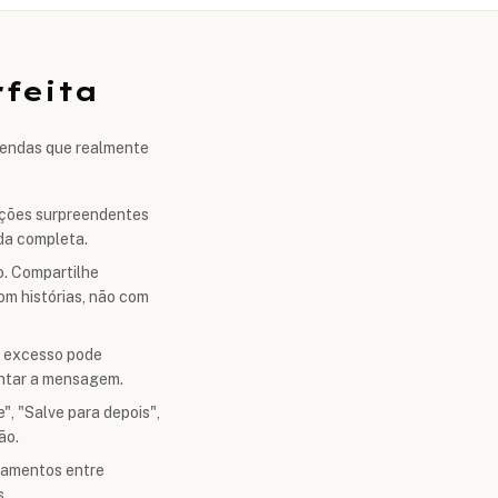
feita
egendas que realmente
rmações surpreendentes
nda completa.
o. Compartilhe
om histórias, não com
s excesso pode
entar a mensagem.
, "Salve para depois",
ão.
çamentos entre
s.