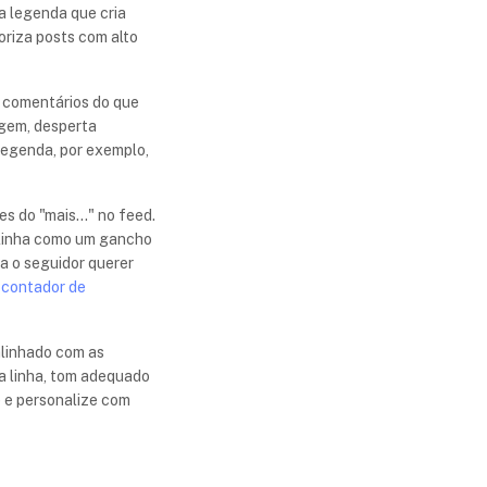
a legenda que cria
oriza posts com alto
 comentários do que
agem, desperta
 legenda, por exemplo,
s do "mais..." no feed.
ra linha como um gancho
a o seguidor querer
o
contador de
alinhado com as
a linha, tom adequado
 e personalize com