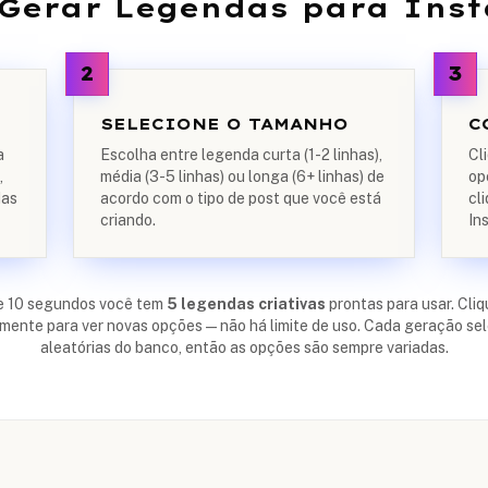
Gerar Legendas para Ins
2
3
SELECIONE O TAMANHO
C
a
Escolha entre legenda curta (1-2 linhas),
Cl
,
média (3-5 linhas) ou longa (6+ linhas) de
op
das
acordo com o tipo de post que você está
cl
criando.
In
e 10 segundos você tem
5 legendas criativas
prontas para usar. Cli
ente para ver novas opções — não há limite de uso. Cada geração se
aleatórias do banco, então as opções são sempre variadas.