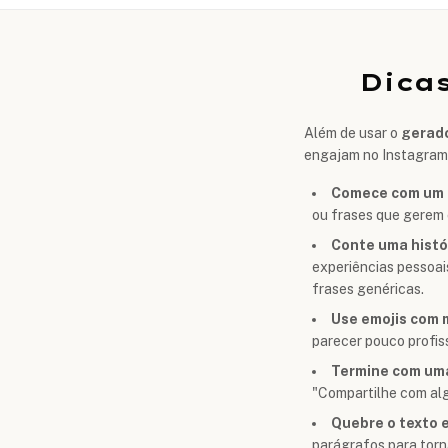
Dica
Além de usar o
gerad
engajam no Instagram
Comece com um 
ou frases que gerem c
Conte uma histó
experiências pessoai
frases genéricas.
Use emojis com 
parecer pouco profi
Termine com um
"Compartilhe com alg
Quebre o texto 
parágrafos para torn