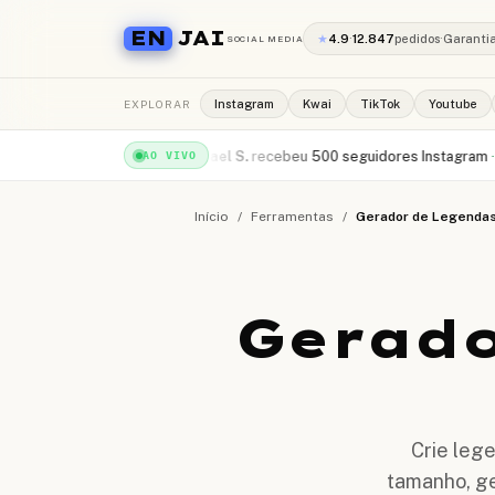
EN
JAI
★
4.9
·
12.847
pedidos
·
Garanti
SOCIAL MEDIA
EXPLORAR
Instagram
Kwai
TikTok
Youtube
 YouTube
·
há 1min
Rafael S.
recebeu
500 seguidores Instagram
·
há 2min
Ca
AO VIVO
Início
/
Ferramentas
/
Gerador de Legendas
Gerado
Crie leg
tamanho, ge