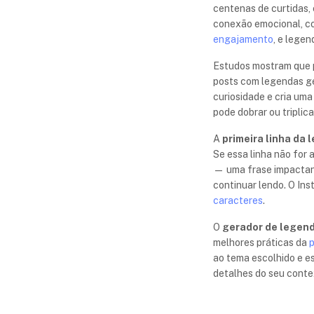
centenas de curtidas,
conexão emocional, con
engajamento
, e lege
Estudos mostram que p
posts com legendas ge
curiosidade e cria uma
pode dobrar ou triplic
A
primeira linha da
Se essa linha não for 
— uma frase impactant
continuar lendo. O In
caracteres
.
O
gerador de legen
melhores práticas da
ao tema escolhido e e
detalhes do seu conte