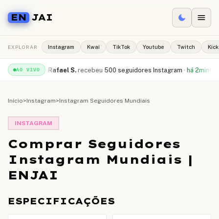
EN
JAI
EXPLORAR
Instagram
Kwai
TikTok
Youtube
Twitch
Kick
Tube
·
há 1min
Rafael S.
recebeu
500 seguidores Instagram
·
há 2min
Camila
AO VIVO
Início
>
Instagram
>
Instagram Seguidores Mundiais
INSTAGRAM
Comprar Seguidores
Instagram Mundiais |
ENJAI
ESPECIFICAÇÕES