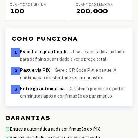
QUANTIDADE MÍNIMA
QUANTIDADE MÁXIMA
100
200.000
COMO FUNCIONA
Escolha a quantidade
—
Use a calculadora ao lado
1
para definir a quantidade e ver o preço total.
Pague via PIX
—
Gere o QR Code PIX e pague. A
2
confirmação é instantânea, sem cadastro.
Entrega automática
—
O sistema processa o pedido
3
em minutos após a confirmação do pagamento.
GARANTIAS
Entrega automática após confirmação do PIX
Sem necessidade de senha ou acesso à conta