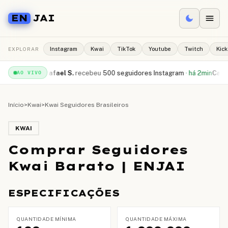
EN
JAI
EXPLORAR
Instagram
Kwai
TikTok
Youtube
Twitch
Kick
ube
·
há 1min
Rafael S.
recebeu
500 seguidores Instagram
·
há 2min
Camila 
AO VIVO
Início
>
Kwai
>
Kwai Seguidores Brasileiros
KWAI
Comprar Seguidores
Kwai Barato | ENJAI
ESPECIFICAÇÕES
QUANTIDADE MÍNIMA
QUANTIDADE MÁXIMA