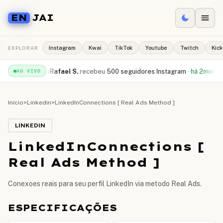
EN
JAI
EXPLORAR
Instagram
Kwai
TikTok
Youtube
Twitch
Kick
Tube
·
há 1min
Rafael S.
recebeu
500 seguidores Instagram
·
há 2min
Camil
AO VIVO
Início
>
Linkedin
>
LinkedInConnections [ Real Ads Method ]
LINKEDIN
LinkedInConnections [
Real Ads Method ]
Conexoes reais para seu perfil LinkedIn via metodo Real Ads.
ESPECIFICAÇÕES