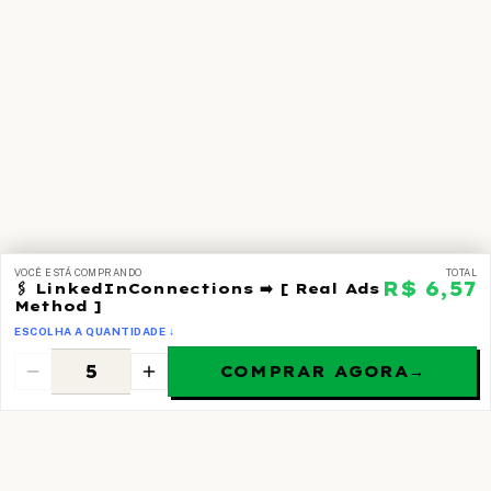
VOCÊ ESTÁ COMPRANDO
TOTAL
R$ 6,57
🖇 LinkedInConnections ➡️ [ Real Ads
Method ]
ESCOLHA A QUANTIDADE ↓
COMPRAR AGORA
→