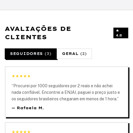
AVALIAÇÕES DE
★
CLIENTES
4.8
SEGUIDORES
(
3
)
GERAL
(
2
)
★
★
★
★
★
“
Procurei por 1000 seguidores por 2 reais e não achei
nada confiável. Encontrei a ENJAI, paguei o preço justo e
os seguidores brasileiros chegaram em menos de 1 hora.
”
—
Rafaela M.
★
★
★
★
★