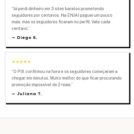
“
Já perdi dinheiro em 3 sites baratos prometendo
seguidores por centavos. Na ENJAI paguei um pouco
mais, mas os seguidores ficaram no perfil. Vale cada
centavo.
”
—
Diego S.
★
★
★
★
★
“
O PIX confirmou na hora e os seguidores começaram a
chegar em minutos. Muito melhor do que ficar procurando
promoção impossível de 2 reais.
”
—
Juliana T.