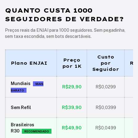
QUANTO CUSTA 1000
SEGUIDORES DE VERDADE?
Preços reais da ENJAI para 1000 seguidores. Sem pegadinha,
sem taxa escondida, sem bots descartáveis.
Custo
Preço
Plano ENJAI
por
Re
por 1K
Seguidor
Mundiais
MAIS
R$29,90
R$0,0299
BARATO
Sem Refil
R$39,90
R$0,0399
Brasileiros
R$49,90
R$0,0499
R30
RECOMENDADO