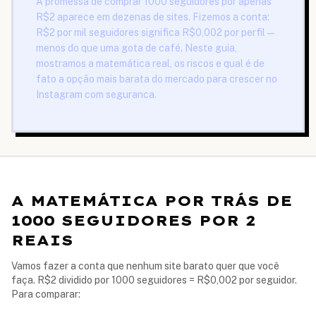
A promessa de comprar 1000 seguidores por apenas
R$2 aparece em dezenas de sites. Fizemos a conta:
R$2 por mil seguidores significa R$0,002 por perfil —
menos do que uma gota de café. Neste guia,
mostramos a matemática real, os riscos e qual é de
fato a opção mais barata do mercado para crescer no
Instagram com seguranca.
A MATEMÁTICA POR TRÁS DE
1000 SEGUIDORES POR 2
REAIS
Vamos fazer a conta que nenhum site barato quer que você
faça. R$2 dividido por 1000 seguidores = R$0,002 por seguidor.
Para comparar: