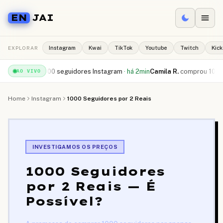
EN
JAI
EXPLORAR
Instagram
Kwai
TikTok
Youtube
Twitch
Kick
ebeu
500 seguidores Instagram
·
há 2min
Camila R.
comprou
10.000 curtid
AO VIVO
Home
Instagram
1000 Seguidores por 2 Reais
INVESTIGAMOS OS PREÇOS
1000 Seguidores
por 2 Reais — É
Possível?