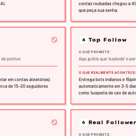
AI.
contas roubadas chegou a 40%
que peça sua senha.
Top Follow
4
O QUE PROMETE:
a de pontos
App grátis que 'explode' o pe
O QUE REALMENTE ACONTECE
entar em contas aleatórias)
Entrega bots indianos e filip
erca de 15-20 seguidores
automaticamente em 3-5 dias.
como 'suspeita de uso de aut
Real Followe
6
O QUE PROMETE: