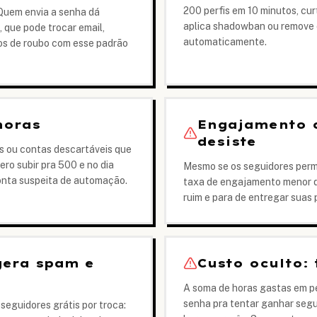
200 perfis em 10 minutos, cu
 Quem envia a senha dá
aplica shadowban ou remove 
, que pode trocar email,
automaticamente.
os de roubo com esse padrão
horas
Engajamento c
desiste
 ou contas descartáveis que
ero subir pra 500 e no dia
Mesmo se os seguidores perm
onta suspeita de automação.
taxa de engajamento menor q
ruim e para de entregar suas 
gera spam e
Custo oculto:
A soma de horas gastas em pes
senha pra tentar ganhar segu
guidores grátis por troca: