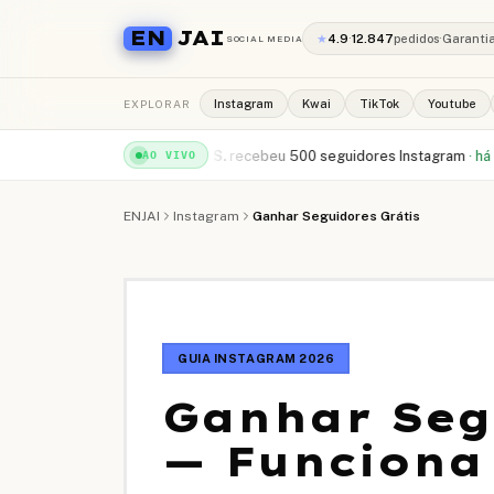
EN
JAI
★
4.9
·
12.847
pedidos
·
Garanti
SOCIAL MEDIA
EXPLORAR
Instagram
Kwai
TikTok
Youtube
YouTube
·
há 1min
Rafael S.
recebeu
500 seguidores Instagram
·
há 2min
Cam
AO VIVO
ENJAI
Instagram
Ganhar Seguidores Grátis
GUIA INSTAGRAM 2026
Ganhar Seg
— Funciona