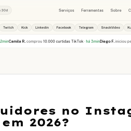
Serviços
Ferramentas
Sobre
C
a 30d
Twitch
Kick
Linkedin
Facebook
Telegram
SnackVideo
K
ila R.
comprou
10.000 curtidas TikTok
·
há 3min
Diego F.
iniciou pedido de
uidores no Insta
 em 2026?