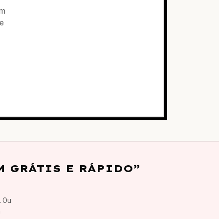
em
de
 GRÁTIS E RÁPIDO”
. Ou
m