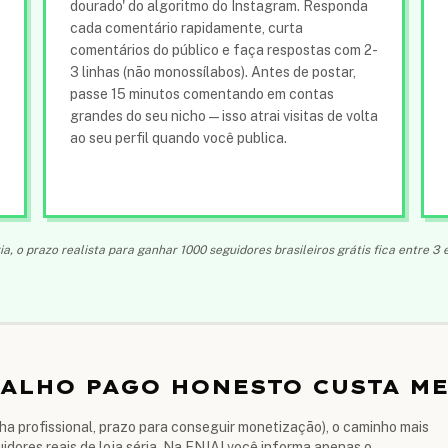
dourado' do algoritmo do Instagram. Responda
cada comentário rapidamente, curta
comentários do público e faça respostas com 2-
3 linhas (não monossílabos). Antes de postar,
passe 15 minutos comentando em contas
grandes do seu nicho — isso atrai visitas de volta
ao seu perfil quando você publica.
a, o prazo realista para ganhar 1000 seguidores brasileiros grátis fica entre 
ATALHO PAGO HONESTO CUSTA M
a profissional, prazo para conseguir monetização), o caminho mais
uidores reais de loja séria. Na ENJAI você informa apenas o