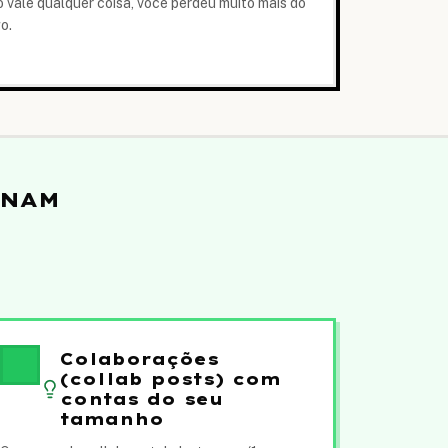
 vale qualquer coisa, você perdeu muito mais do
o.
ONAM
Colaborações
(collab posts) com
contas do seu
tamanho