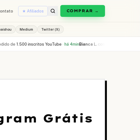
COMPRAR →
ontato
★ Afiliados
uaishou
Medium
Twitter (X)
1.500 inscritos YouTube
·
há 4min
Bianca L.
comprou
300 curtidas Reels
·
gram Grátis