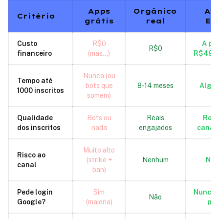
Apps
Orgânico
At
Critério
grátis
real
EN
Custo
R$0
A par
R$0
financeiro
(mas...)
R$499,
Nunca (ou
Tempo até
bots que
8-14 meses
Algun
1000 inscritos
somem)
Qualidade
Bots ou
Reais
Reai
dos inscritos
nada
engajados
canal 
Muito alto
Risco ao
(strike +
Nenhum
Ne
canal
ban)
Pede login
Sim
Nunca —
Não
Google?
(maioria)
púb