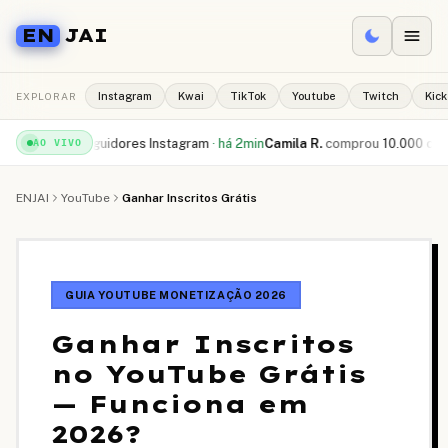
EN
JAI
EXPLORAR
Instagram
Kwai
TikTok
Youtube
Twitch
Kick
0 seguidores Instagram
·
há 2min
Camila R.
comprou
10.000 curtidas TikTo
AO VIVO
ENJAI
YouTube
Ganhar Inscritos Grátis
GUIA YOUTUBE MONETIZAÇÃO 2026
Ganhar Inscritos
no YouTube Grátis
— Funciona em
2026?