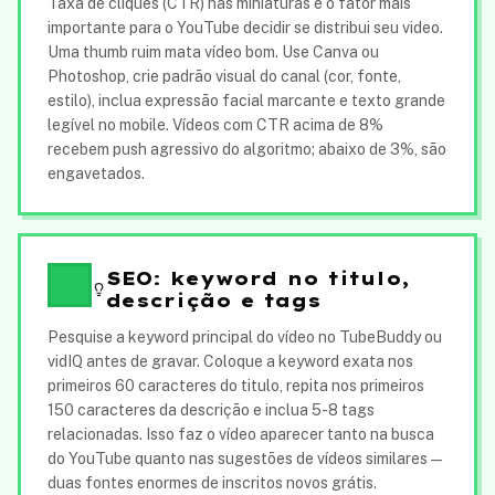
Taxa de cliques (CTR) nas miniaturas é o fator mais
importante para o YouTube decidir se distribui seu video.
Uma thumb ruim mata vídeo bom. Use Canva ou
Photoshop, crie padrão visual do canal (cor, fonte,
estilo), inclua expressão facial marcante e texto grande
legível no mobile. Vídeos com CTR acima de 8%
recebem push agressivo do algoritmo; abaixo de 3%, são
engavetados.
SEO: keyword no titulo,
descrição e tags
Pesquise a keyword principal do vídeo no TubeBuddy ou
vidIQ antes de gravar. Coloque a keyword exata nos
primeiros 60 caracteres do titulo, repita nos primeiros
150 caracteres da descrição e inclua 5-8 tags
relacionadas. Isso faz o vídeo aparecer tanto na busca
do YouTube quanto nas sugestões de vídeos similares —
duas fontes enormes de inscritos novos grátis.