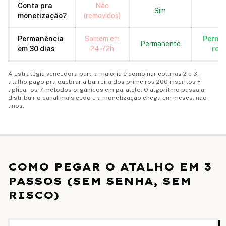
Conta pra
Não
Sim
S
monetização?
(removidos)
Permanência
Somem em
Perma
Permanente
em 30 dias
24-72h
refi
A estratégia vencedora para a maioria é combinar colunas 2 e 3:
atalho pago pra quebrar a barreira dos primeiros 200 inscritos +
aplicar os 7 métodos orgânicos em paralelo. O algoritmo passa a
distribuir o canal mais cedo e a monetização chega em meses, não
anos.
COMO PEGAR O ATALHO EM 3
PASSOS (SEM SENHA, SEM
RISCO)