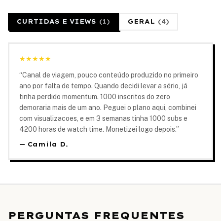
CURTIDAS E VIEWS
(
1
)
GERAL
(
4
)
★
★
★
★
★
“
Canal de viagem, pouco conteúdo produzido no primeiro
ano por falta de tempo. Quando decidi levar a sério, já
tinha perdido momentum. 1000 inscritos do zero
demoraria mais de um ano. Peguei o plano aqui, combinei
com visualizacoes, e em 3 semanas tinha 1000 subs e
4200 horas de watch time. Monetizei logo depois.
”
—
Camila D.
PERGUNTAS FREQUENTES