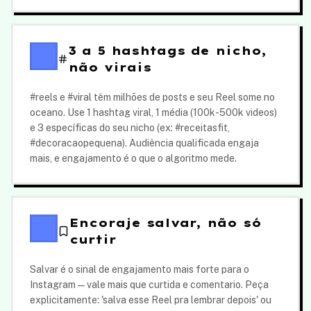
3 a 5 hashtags de nicho,
não virais
#reels e #viral têm milhões de posts e seu Reel some no
oceano. Use 1 hashtag viral, 1 média (100k-500k videos)
e 3 específicas do seu nicho (ex: #receitasfit,
#decoracaopequena). Audiência qualificada engaja
mais, e engajamento é o que o algoritmo mede.
Encoraje salvar, não só
curtir
Salvar é o sinal de engajamento mais forte para o
Instagram — vale mais que curtida e comentario. Peça
explicitamente: 'salva esse Reel pra lembrar depois' ou