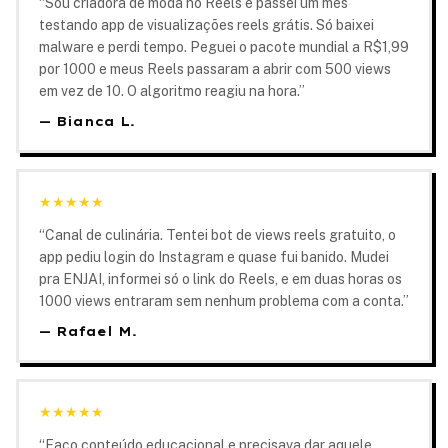
“
Sou criadora de moda no Reels e passei um mês
testando app de visualizações reels grátis. Só baixei
malware e perdi tempo. Peguei o pacote mundial a R$1,99
por 1000 e meus Reels passaram a abrir com 500 views
em vez de 10. O algoritmo reagiu na hora.
”
—
Bianca L.
★
★
★
★
★
“
Canal de culinária. Tentei bot de views reels gratuito, o
app pediu login do Instagram e quase fui banido. Mudei
pra ENJAI, informei só o link do Reels, e em duas horas os
1000 views entraram sem nenhum problema com a conta.
”
—
Rafael M.
★
★
★
★
★
“
Faço conteúdo educacional e precisava dar aquele