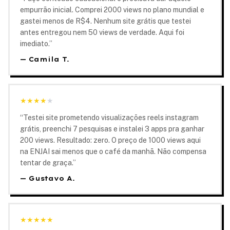
empurrão inicial. Comprei 2000 views no plano mundial e
gastei menos de R$4. Nenhum site grátis que testei
antes entregou nem 50 views de verdade. Aqui foi
imediato.
”
—
Camila T.
★
★
★
★
★
“
Testei site prometendo visualizações reels instagram
grátis, preenchi 7 pesquisas e instalei 3 apps pra ganhar
200 views. Resultado: zero. O preço de 1000 views aqui
na ENJAI sai menos que o café da manhã. Não compensa
tentar de graça.
”
—
Gustavo A.
★
★
★
★
★