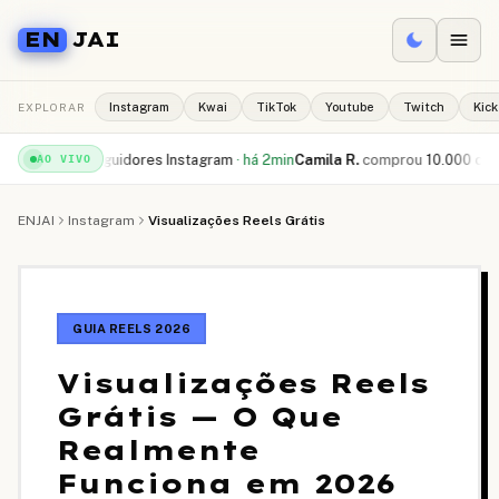
EN
JAI
EXPLORAR
Instagram
Kwai
TikTok
Youtube
Twitch
Kick
0 seguidores Instagram
·
há 2min
Camila R.
comprou
10.000 curtidas TikTo
AO VIVO
ENJAI
Instagram
Visualizações Reels Grátis
GUIA REELS 2026
Visualizações Reels
Grátis — O Que
Realmente
Funciona em 2026