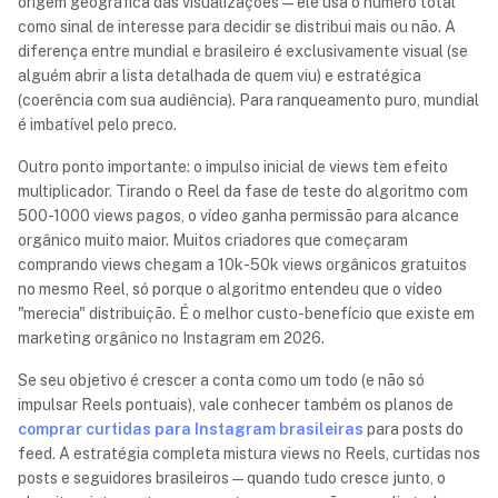
origem geográfica das visualizações — ele usa o número total
como sinal de interesse para decidir se distribui mais ou não. A
diferença entre mundial e brasileiro é exclusivamente visual (se
alguém abrir a lista detalhada de quem viu) e estratégica
(coerência com sua audiência). Para ranqueamento puro, mundial
é imbatível pelo preco.
Outro ponto importante: o impulso inicial de views tem efeito
multiplicador. Tirando o Reel da fase de teste do algoritmo com
500-1000 views pagos, o vídeo ganha permissão para alcance
orgânico muito maior. Muitos criadores que começaram
comprando views chegam a 10k-50k views orgânicos gratuitos
no mesmo Reel, só porque o algoritmo entendeu que o vídeo
"merecia" distribuição. É o melhor custo-benefício que existe em
marketing orgânico no Instagram em 2026.
Se seu objetivo é crescer a conta como um todo (e não só
impulsar Reels pontuais), vale conhecer também os planos de
comprar curtidas para Instagram brasileiras
para posts do
feed. A estratégia completa mistura views no Reels, curtidas nos
posts e seguidores brasileiros — quando tudo cresce junto, o