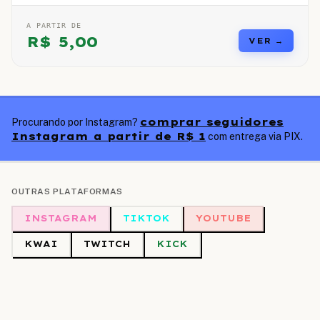
A PARTIR DE
R$
5,00
VER →
comprar seguidores
Procurando por Instagram?
Instagram a partir de R$ 1
com entrega via PIX.
OUTRAS PLATAFORMAS
INSTAGRAM
TIKTOK
YOUTUBE
KWAI
TWITCH
KICK