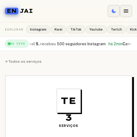
EN
JAI
EXPLORAR
Instagram
Kwai
TikTok
Youtube
Twitch
Kick
·
há 1min
Rafael S.
recebeu
500 seguidores Instagram
·
há 2min
Camila R.
c
AO VIVO
Todos os serviços
TE
3
SERVIÇOS