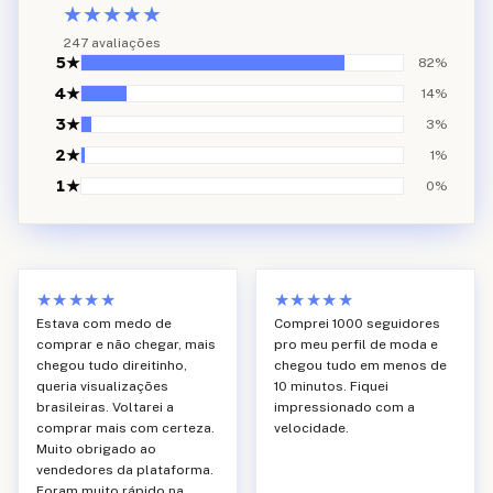
★★★★★
247
avaliações
5
★
82
%
4
★
14
%
3
★
3
%
2
★
1
%
1
★
0
%
★★★★★
★★★★★
Estava com medo de
Comprei 1000 seguidores
comprar e não chegar, mais
pro meu perfil de moda e
chegou tudo direitinho,
chegou tudo em menos de
queria visualizações
10 minutos. Fiquei
brasileiras. Voltarei a
impressionado com a
comprar mais com certeza.
velocidade.
Muito obrigado ao
vendedores da plataforma.
Foram muito rápido na