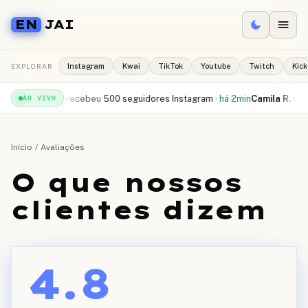
EN
JAI
EXPLORAR
Instagram
Kwai
TikTok
Youtube
Twitch
Kick
n
Rafael S.
recebeu
500 seguidores Instagram
·
há 2min
Camila R.
comprou
AO VIVO
Início
/
Avaliações
O que nossos
clientes dizem
4.8