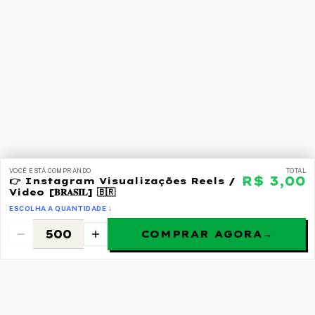
VOCÊ ESTÁ COMPRANDO
TOTAL
R$ 3,00
👉 Instagram Visualizações Reels /
Video [𝐁𝐑𝐀𝐒𝐈𝐋] 🇧🇷
ESCOLHA A QUANTIDADE ↓
COMPRAR AGORA
→