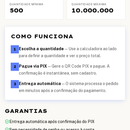
QUANTIDADE MÍNIMA
QUANTIDADE MÁXIMA
500
10.000.000
COMO FUNCIONA
Escolha a quantidade
—
Use a calculadora ao lado
1
para definir a quantidade e ver o preço total.
Pague via PIX
—
Gere o QR Code PIX e pague. A
2
confirmação é instantânea, sem cadastro.
Entrega automática
—
O sistema processa o pedido
3
em minutos após a confirmação do pagamento.
GARANTIAS
Entrega automática após confirmação do PIX
Sem necessidade de senha ou acesso à conta