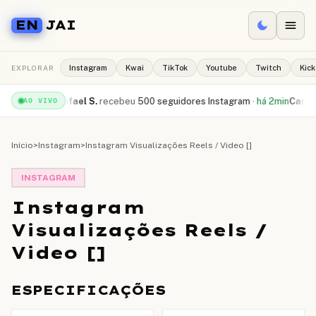
EN
JAI
EXPLORAR
Instagram
Kwai
TikTok
Youtube
Twitch
Kick
be
·
há 1min
Rafael S.
recebeu
500 seguidores Instagram
·
há 2min
Camila R
AO VIVO
Início
>
Instagram
>
Instagram Visualizações Reels / Video []
INSTAGRAM
Instagram
Visualizações Reels /
Video []
ESPECIFICAÇÕES