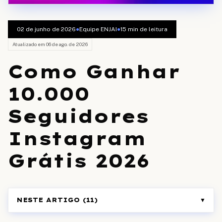
02 de junho de 2026
●
Equipe ENJAI
●
15
min de leitura
Atualizado em
06 de ago. de 2026
Como Ganhar
10.000
Seguidores
Instagram
Grátis 2026
NESTE ARTIGO (
11
)
▼