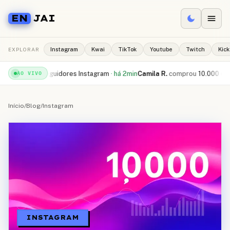
EN
JAI
EXPLORAR
Instagram
Kwai
TikTok
Youtube
Twitch
Kick
 seguidores Instagram
·
há 2min
Camila R.
comprou
10.000 curtidas TikTo
AO VIVO
Início
/
Blog
/
Instagram
INSTAGRAM