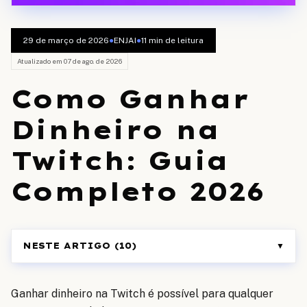
29 de março de 2026
●
ENJAI
●
11
min de leitura
Atualizado em
07 de ago. de 2026
Como Ganhar
Dinheiro na
Twitch: Guia
Completo 2026
NESTE ARTIGO (
10
)
▼
Ganhar dinheiro na Twitch é possível para qualquer