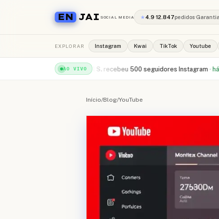
EN
JAI
★
4.9
·
12.847
pedidos
·
Garanti
SOCIAL MEDIA
EXPLORAR
Instagram
Kwai
TikTok
Youtube
uTube
·
há 1min
Rafael S.
recebeu
500 seguidores Instagram
·
há 2min
Cami
AO VIVO
Início
/
Blog
/
YouTube