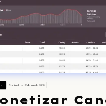
ra
Atualizado em
06 de ago. de 2026
onetizar Can