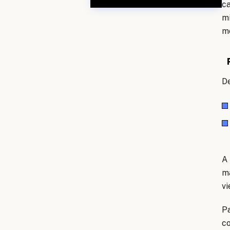
ca
mi
me
De
A 
ma
vi
Pa
co