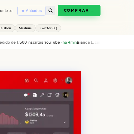
COMPRAR →
ontato
★ Afiliados
uaishou
Medium
Twitter (X)
.500 inscritos YouTube
·
há 4min
Bianca L.
comprou
300 curtidas Reels
·
há