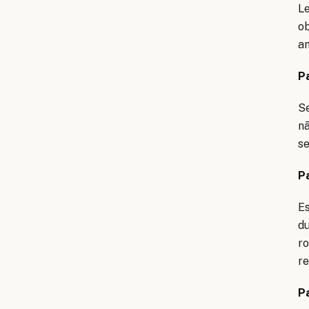
Le
ob
an
P
Se
nã
se
P
Es
du
ro
re
P