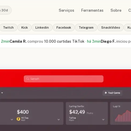
Serviços
Ferramentas
Sobre
C
a 30d
Twitch
Kick
Linkedin
Facebook
Telegram
SnackVideo
K
la R.
comprou
10.000 curtidas TikTok
·
há 3min
Diego F.
iniciou pedido de
1