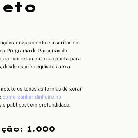
leto
zações, engajamento e inscritos em
s do Programa de Parcerias do
figurar corretamente sua conta para
 desde os pré-requisitos até a
mpleto de todas as formas de gerar
e
como ganhar dinheiro no
s e publipost em profundidade.
ção: 1.000