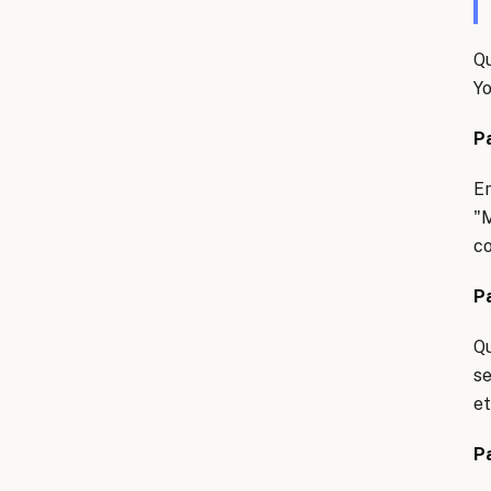
Qu
Yo
P
E
"M
co
P
Qu
se
et
P