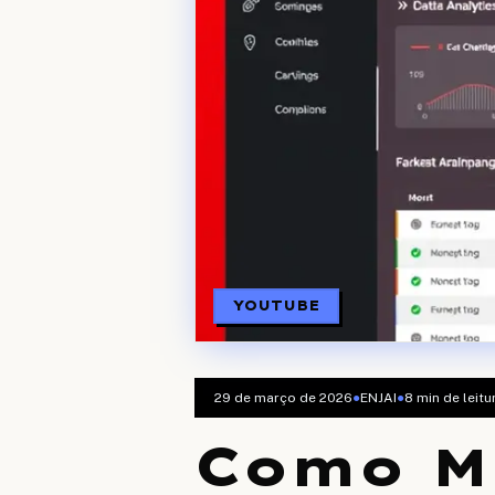
YOUTUBE
29 de março de 2026
●
ENJAI
●
8
min de leitu
Como M