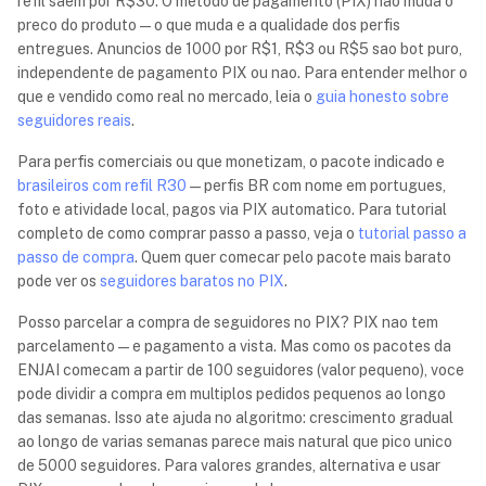
refil saem por R$30. O metodo de pagamento (PIX) nao muda o
preco do produto — o que muda e a qualidade dos perfis
entregues. Anuncios de 1000 por R$1, R$3 ou R$5 sao bot puro,
independente de pagamento PIX ou nao. Para entender melhor o
que e vendido como real no mercado, leia o
guia honesto sobre
seguidores reais
.
Para perfis comerciais ou que monetizam, o pacote indicado e
brasileiros com refil R30
— perfis BR com nome em portugues,
foto e atividade local, pagos via PIX automatico. Para tutorial
completo de como comprar passo a passo, veja o
tutorial passo a
passo de compra
. Quem quer comecar pelo pacote mais barato
pode ver os
seguidores baratos no PIX
.
Posso parcelar a compra de seguidores no PIX? PIX nao tem
parcelamento — e pagamento a vista. Mas como os pacotes da
ENJAI comecam a partir de 100 seguidores (valor pequeno), voce
pode dividir a compra em multiplos pedidos pequenos ao longo
das semanas. Isso ate ajuda no algoritmo: crescimento gradual
ao longo de varias semanas parece mais natural que pico unico
de 5000 seguidores. Para valores grandes, alternativa e usar