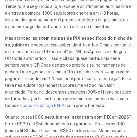
Terceiro, em segundos a loja recebe a confirmacao automatica e
a entrega comeca. 1000 seguidores chegam em 1-3 horas,
distribuidos gradualmente. O processo todo, do clique inicial ate
o primeiro seguidor entrando, leva cerca de 5 minutos.
Mas atencao:
existem golpes de PIX especificos do nicho de
seguidores
e voce precisa saber identifica-los. O mais comum e
o site enviar “chave PIX manual” por WhatsApp em vez de gerar
QR Code automatico — isso e cilada quase certa. Loja seria
sempre gera o QR Code dentro do proprio site, no momento do
pedido. Outro golpe e a famosa “taxa de liberacao” — apos voce
pagar, o site pede um PIX adicional para “liberar a entrega”. Essa
taxa nao existe; loja honesta cobra uma vez so, no valor
anunciado. Terceiro: descontos absurdos (90% off) sao bot puro
disfarcado — perfis em branco que somem em poucos dias. Veja
todos os
pacotes da loja ENJAI
com preco honesto.
Quanto custa
1000 seguidores Instagram com PIX
em 2026?
Entre R$30 e R$50 dependendo da garantia. Brasileiros R30
(com refil 30 dias) ficam por R$50 em loja seria. Mundiais sem