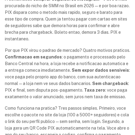
procurada do nicho de SMM no Brasil em 2026 — e por boa razao.
PIX dispara como o metodo mais rapido, seguro e barato para
esse tipo de compra. Quem ja tentou pagar com cartao em sites
de seguidores sabe que demora horas para confirmar e abre
brecha para chargeback. Boleto entao, demora 3 dias. PIX e
instantaneo.
Por que PIX virou o padrao de mercado? Quatro motivos praticos.
Confirmacao em segundos
: o pagamento e processado pelo
Banco Central na hora, a loja recebe a notificacao automatica e
a entrega comeca imediatamente.
Sem expor dados sensiveis
:
voce paga pelo proprio app do banco, com sua autenticacao
normal — a loja nem ve seus dados bancarios.
Sem chargeback
:
PIX e final, sem disputa pos-pagamento.
Taxa zero
: voce paga
exatamente o valor anunciado, sem juros nem taxa de emissao.
Como funciona na pratica? Tres passos simples. Primeiro, voce
escolhe o pacote no site da loja (100 a 5000+ seguidores) e cola
o link do seu perfil publico — sem senha, sem login. Segundo, a
loja gera um QR Code PIX automaticamente na tela. Voce abre o
app do seu banco, escaneia o codigo, confirma o pagamento.