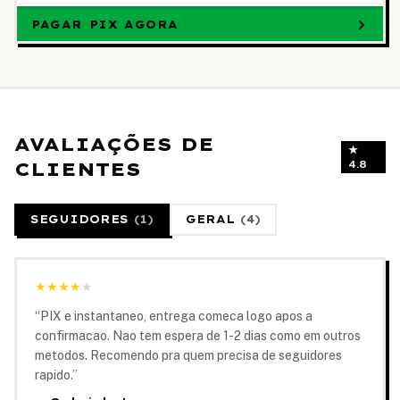
PAGAR PIX AGORA
AVALIAÇÕES DE
★
CLIENTES
4.8
SEGUIDORES
(
1
)
GERAL
(
4
)
★
★
★
★
★
“
PIX e instantaneo, entrega comeca logo apos a
confirmacao. Nao tem espera de 1-2 dias como em outros
metodos. Recomendo pra quem precisa de seguidores
rapido.
”