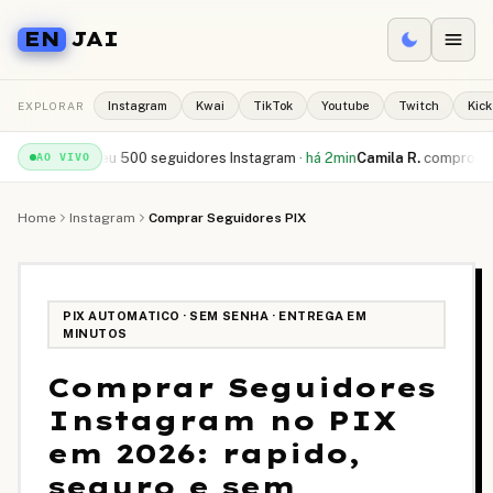
EN
JAI
EXPLORAR
Instagram
Kwai
TikTok
Youtube
Twitch
Kick
.
recebeu
500 seguidores Instagram
·
há 2min
Camila R.
comprou
10.000 cu
AO VIVO
Home
Instagram
Comprar Seguidores PIX
PIX AUTOMATICO · SEM SENHA · ENTREGA EM
MINUTOS
Comprar Seguidores
Instagram no PIX
em 2026: rapido,
seguro e sem