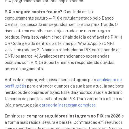
PIX programado pelo proprio app do banco.
PIX e seguro contra fraude?
O metodo em si e
completamente seguro — PIX e regulamentado pelo Banco
Central, processado em segundos, sem brecha para fraude. O
risco esta em escolher uma loja errada que nao entrega o
produto. Para isso, valem cinco sinais de loja confiavel no PIX: 1)
QR Code gerado dentro do site, nao por WhatsApp; 2) CNPJ
visivel no rodape; 3) Nome do recebedor no PIX corresponde ao
CNPJ ou marca; 4) Avaliacoes mencionando experiencias
positivas com PIX; 5) Suporte humano respondendo duvidas
antes do pagamento.
Antes de comprar, vale passar seu Instagram pelo
analisador de
perfil grátis
para entender quantos da sua base atual ja sao bots
herdados de compras antigas. Esse diagnostico ajuda a definir o
tamanho do pacote ideal antes do PIX. Para ver toda a oferta da
loja, navegue pela
categoria Instagram completa
.
Em sintese:
comprar seguidores Instagram no PIX
em 2026 e
a forma mais rapida, segura e barata. Confirmacao em segundos,
sem expor dados de cartao, sem chargeback, taxa zero. A unica