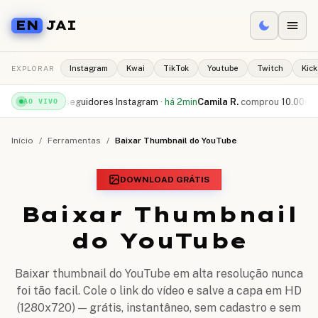
EN
JAI
EXPLORAR
Instagram
Kwai
TikTok
Youtube
Twitch
Kick
500 seguidores Instagram
·
há 2min
Camila R.
comprou
10.000 curtidas Tik
AO VIVO
Início
/
Ferramentas
/
Baixar Thumbnail do YouTube
DOWNLOAD GRÁTIS
Baixar Thumbnail
do YouTube
Baixar thumbnail do YouTube em alta resolução nunca
foi tão facil. Cole o link do vídeo e salve a capa em HD
(1280x720) — grátis, instantâneo, sem cadastro e sem