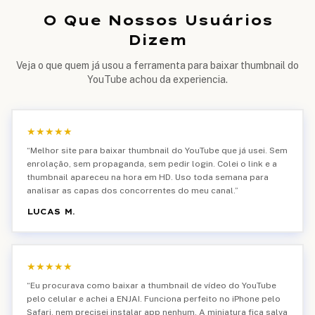
O Que Nossos Usuários
Dizem
Veja o que quem já usou a ferramenta para baixar thumbnail do
YouTube achou da experiencia.
★
★
★
★
★
“
Melhor site para baixar thumbnail do YouTube que já usei. Sem
enrolação, sem propaganda, sem pedir login. Colei o link e a
thumbnail apareceu na hora em HD. Uso toda semana para
analisar as capas dos concorrentes do meu canal.
”
LUCAS M.
★
★
★
★
★
“
Eu procurava como baixar a thumbnail de vídeo do YouTube
pelo celular e achei a ENJAI. Funciona perfeito no iPhone pelo
Safari, nem precisei instalar app nenhum. A miniatura fica salva