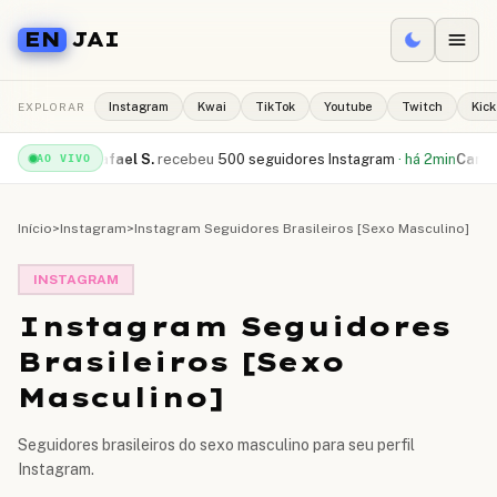
EN
JAI
EXPLORAR
Instagram
Kwai
TikTok
Youtube
Twitch
Kick
be
·
há 1min
Rafael S.
recebeu
500 seguidores Instagram
·
há 2min
Camila R
AO VIVO
Início
>
Instagram
>
Instagram Seguidores Brasileiros [Sexo Masculino]
INSTAGRAM
Instagram Seguidores
Brasileiros [Sexo
Masculino]
Seguidores brasileiros do sexo masculino para seu perfil
Instagram.