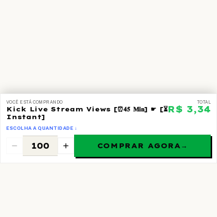
VOCÊ ESTÁ COMPRANDO
TOTAL
R$ 3,34
Kick Live Stream Views [⏰𝟒𝟓 𝐌𝐢𝐧] ☛ [⏳
Instant]
ESCOLHA A QUANTIDADE ↓
COMPRAR AGORA
→