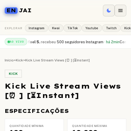
EN
JAI
EXPLORAR
Instagram
Kwai
TikTok
Youtube
Twitch
Kick
e
·
há 1min
Rafael S.
recebeu
500 seguidores Instagram
·
há 2min
Camila R.
AO VIVO
Início
>
Kick
>
Kick Live Stream Views [⏰ ] [⏳Instant]
KICK
Kick Live Stream Views
[⏰ ] [⏳Instant]
ESPECIFICAÇÕES
QUANTIDADE MÍNIMA
QUANTIDADE MÁXIMA