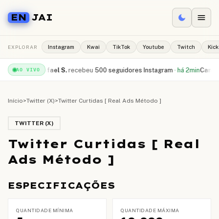
EN
JAI
EXPLORAR
Instagram
Kwai
TikTok
Youtube
Twitch
Kick
be
·
há 1min
Rafael S.
recebeu
500 seguidores Instagram
·
há 2min
Camila R
AO VIVO
Início
>
Twitter (X)
>
Twitter Curtidas [ Real Ads Método ]
TWITTER (X)
Twitter Curtidas [ Real
Ads Método ]
ESPECIFICAÇÕES
QUANTIDADE MÍNIMA
QUANTIDADE MÁXIMA