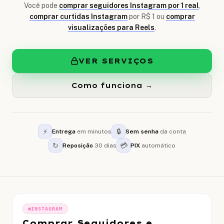
Você pode
comprar seguidores Instagram por 1 real
,
comprar curtidas Instagram
por R$ 1 ou
comprar
visualizações para Reels
.
VER SERVIÇOS
Como funciona →
⚡
🔒
Entrega
em minutos
Sem senha
da conta
↻
💳
Reposição
30 dias
PIX
automático
INSTAGRAM
Comprar Seguidores e