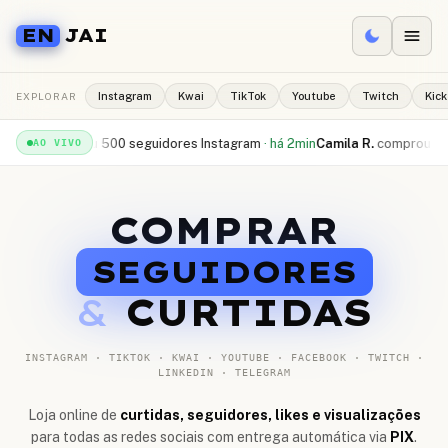
EN
JAI
EXPLORAR
Instagram
Kwai
TikTok
Youtube
Twitch
Kick
recebeu
500 seguidores Instagram
·
há 2min
Camila R.
comprou
10.000 cur
AO VIVO
COMPRAR
SEGUIDORES
&
CURTIDAS
INSTAGRAM · TIKTOK · KWAI · YOUTUBE · FACEBOOK · TWITCH ·
LINKEDIN · TELEGRAM
Loja online de
curtidas, seguidores, likes e visualizações
para todas as redes sociais com entrega automática via
PIX
.