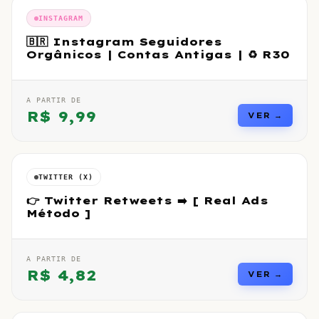
INSTAGRAM
🇧🇷 Instagram Seguidores
Orgânicos | Contas Antigas | ♻️ R30
A PARTIR DE
R$
9,99
VER →
TWITTER (X)
👉 Twitter Retweets ➡️ [ Real Ads
Método ]
A PARTIR DE
R$
4,82
VER →