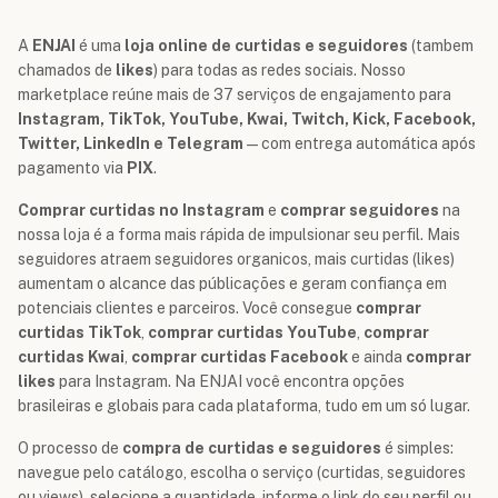
A
ENJAI
é uma
loja online de curtidas e seguidores
(tambem
chamados de
likes
) para todas as redes sociais. Nosso
marketplace reúne mais de 37 serviços de engajamento para
Instagram, TikTok, YouTube, Kwai, Twitch, Kick, Facebook,
Twitter, LinkedIn e Telegram
— com entrega automática após
pagamento via
PIX
.
Comprar curtidas no Instagram
e
comprar seguidores
na
nossa loja é a forma mais rápida de impulsionar seu perfil. Mais
seguidores atraem seguidores organicos, mais curtidas (likes)
aumentam o alcance das públicações e geram confiança em
potenciais clientes e parceiros. Você consegue
comprar
curtidas TikTok
,
comprar curtidas YouTube
,
comprar
curtidas Kwai
,
comprar curtidas Facebook
e ainda
comprar
likes
para Instagram. Na ENJAI você encontra opções
brasileiras e globais para cada plataforma, tudo em um só lugar.
O processo de
compra de curtidas e seguidores
é simples:
navegue pelo catálogo, escolha o serviço (curtidas, seguidores
ou views), selecione a quantidade, informe o link do seu perfil ou