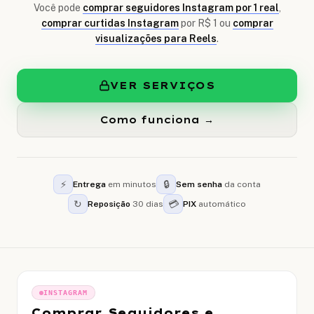
Você pode
comprar seguidores Instagram por 1 real
,
comprar curtidas Instagram
por R$ 1 ou
comprar
visualizações para Reels
.
VER SERVIÇOS
Como funciona →
⚡
🔒
Entrega
em minutos
Sem senha
da conta
↻
💳
Reposição
30 dias
PIX
automático
INSTAGRAM
Comprar Seguidores e