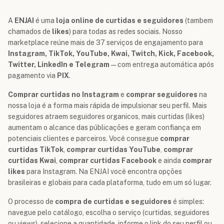
A
ENJAI
é uma
loja online de curtidas e seguidores
(tambem
chamados de
likes
) para todas as redes sociais. Nosso
marketplace reúne mais de 37 serviços de engajamento para
Instagram, TikTok, YouTube, Kwai, Twitch, Kick, Facebook,
Twitter, LinkedIn e Telegram
— com entrega automática após
pagamento via
PIX
.
Comprar curtidas no Instagram
e
comprar seguidores
na
nossa loja é a forma mais rápida de impulsionar seu perfil. Mais
seguidores atraem seguidores organicos, mais curtidas (likes)
aumentam o alcance das públicações e geram confiança em
potenciais clientes e parceiros. Você consegue
comprar
curtidas TikTok
,
comprar curtidas YouTube
,
comprar
curtidas Kwai
,
comprar curtidas Facebook
e ainda
comprar
likes
para Instagram. Na ENJAI você encontra opções
brasileiras e globais para cada plataforma, tudo em um só lugar.
O processo de
compra de curtidas e seguidores
é simples:
navegue pelo catálogo, escolha o serviço (curtidas, seguidores
ou views), selecione a quantidade, informe o link do seu perfil ou