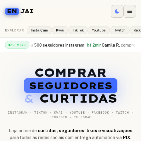
EN
JAI
EXPLORAR
Instagram
Kwai
TikTok
Youtube
Twitch
Kick
recebeu
500 seguidores Instagram
·
há 2min
Camila R.
comprou
10.000 cu
AO VIVO
COMPRAR
SEGUIDORES
&
CURTIDAS
INSTAGRAM · TIKTOK · KWAI · YOUTUBE · FACEBOOK · TWITCH ·
LINKEDIN · TELEGRAM
Loja online de
curtidas, seguidores, likes e visualizações
para todas as redes sociais com entrega automática via
PIX
.