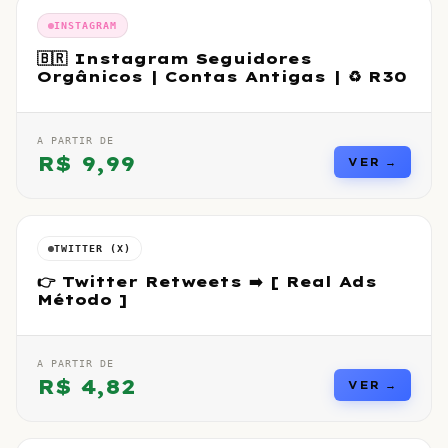
INSTAGRAM
🇧🇷 Instagram Seguidores
Orgânicos | Contas Antigas | ♻️ R30
A PARTIR DE
R$
9,99
VER →
TWITTER (X)
👉 Twitter Retweets ➡️ [ Real Ads
Método ]
A PARTIR DE
R$
4,82
VER →