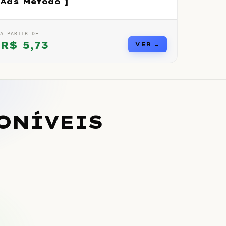
Ads Método ]
A PARTIR DE
R$
5,73
VER →
ONÍVEIS