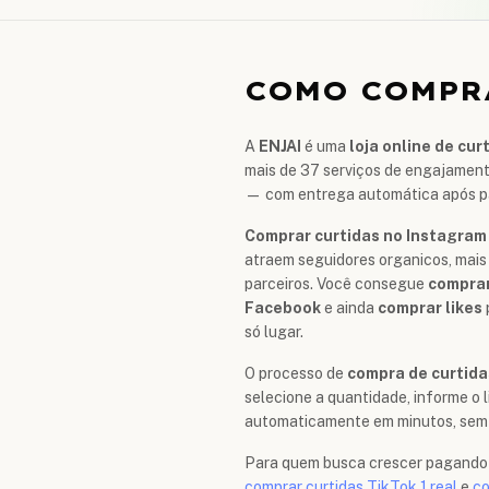
COMO COMPR
A
ENJAI
é uma
loja online de cur
mais de 37 serviços de engajamen
— com entrega automática após 
Comprar curtidas no Instagram
atraem seguidores organicos, mais
parceiros. Você consegue
comprar
Facebook
e ainda
comprar likes
só lugar.
O processo de
compra de curtida
selecione a quantidade, informe o 
automaticamente em minutos, sem n
Para quem busca crescer pagando 
comprar curtidas TikTok 1 real
e
co