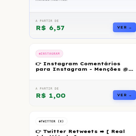
A PARTIR DE
R$
6,57
VER →
INSTAGRAM
👉 Instagram Comentários
para Instagram - Menções @
ou # com perfis
A PARTIR DE
R$
1,00
VER →
TWITTER (X)
👉 Twitter Retweets ➡️ [ Real