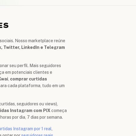
ES
 sociais. Nosso marketplace reúne
, Twitter, LinkedIn e Telegram
onar seu perfil. Mais seguidores
ça em potenciais clientes e
Kwai
,
comprar curtidas
para cada plataforma, tudo em um
urtidas, seguidores ou views),
tidas Instagram com PIX
começa
oras por dia, 7 dias por semana.
rtidas Instagram por 1 real
,
e optar por
seguidores reais