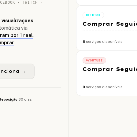
ACEBOOK · TWITCH ·
TIKTOK
e visualizações
Comprar Seguid
tomática via
ram por 1 real
,
6
serviços disponíveis
mprar
YOUTUBE
Comprar Seguid
nciona →
9
serviços disponíveis
Reposição
30 dias