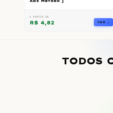
Ads Método ]
A PARTIR DE
R$
4,82
VER →
TODOS 