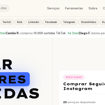
Serviços
Ferramentas
Sobre
C
a 30d
Twitch
Kick
Linkedin
Facebook
Telegram
SnackVideo
K
 R.
comprou
10.000 curtidas TikTok
·
há 3min
Diego F.
iniciou pedido de
1.
AR
RES
INSTAGRAM
Comprar Seguid
IDAS
Instagram
25
serviços disponíveis