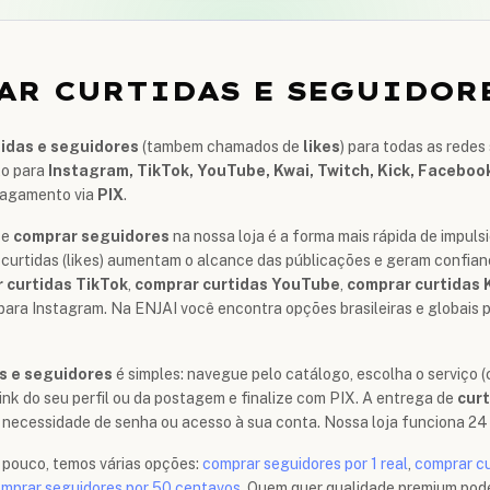
AR CURTIDAS E SEGUIDOR
tidas e seguidores
(tambem chamados de
likes
) para todas as redes
to para
Instagram, TikTok, YouTube, Kwai, Twitch, Kick, Facebook
pagamento via
PIX
.
e
comprar seguidores
na nossa loja é a forma mais rápida de impulsi
 curtidas (likes) aumentam o alcance das públicações e geram confian
 curtidas TikTok
,
comprar curtidas YouTube
,
comprar curtidas 
para Instagram. Na ENJAI você encontra opções brasileiras e globais 
s e seguidores
é simples: navegue pelo catálogo, escolha o serviço (c
link do seu perfil ou da postagem e finalize com PIX. A entrega de
cur
ecessidade de senha ou acesso à sua conta. Nossa loja funciona 24 h
pouco, temos várias opções:
comprar seguidores por 1 real
,
comprar cu
mprar seguidores por 50 centavos
. Quem quer qualidade premium pod