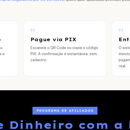
02
03
o
Pague via PIX
Ent
ou
Escaneie o QR Code ou copie o código
O sis
a e
PIX. A confirmação é instantânea, sem
minuto
cadastro.
pagam
real.
PROGRAMA DE AFILIADOS
 Dinheiro com a