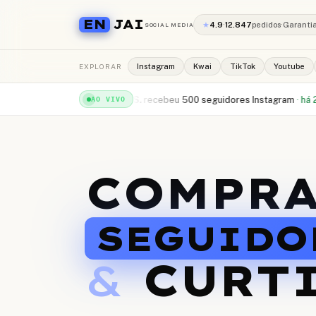
EN
JAI
★
4.9
·
12.847
pedidos
·
Garanti
SOCIAL MEDIA
EXPLORAR
Instagram
Kwai
TikTok
Youtube
Tube
·
há 1min
Rafael S.
recebeu
500 seguidores Instagram
·
há 2min
Camila
AO VIVO
COMPR
SEGUIDO
&
CURT