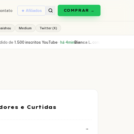
COMPRAR →
ontato
★ Afiliados
uaishou
Medium
Twitter (X)
500 inscritos YouTube
·
há 4min
Bianca L.
comprou
300 curtidas Reels
·
há 
ores e Curtidas
→