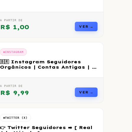
A PARTIR DE
R$
1,00
VER →
INSTAGRAM
🇧🇷 Instagram Seguidores
Orgânicos | Contas Antigas | ♻️
R30
A PARTIR DE
R$
9,99
VER →
TWITTER (X)
👉 Twitter Seguidores ➡️ [ Real