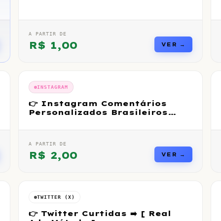
A PARTIR DE
R$
1,00
VER →
INSTAGRAM
👉 Instagram Comentários
Personalizados Brasileiros
Premium Reais
A PARTIR DE
R$
2,00
VER →
TWITTER (X)
👉 Twitter Curtidas ➡️ [ Real