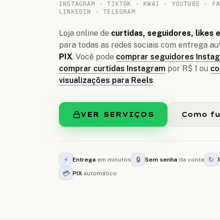
INSTAGRAM · TIKTOK · KWAI · YOUTUBE · F
LINKEDIN · TELEGRAM
Loja online de
curtidas, seguidores, likes 
para todas as redes sociais com entrega au
PIX
. Você pode
comprar seguidores Instag
comprar curtidas Instagram
por R$ 1 ou
co
visualizações para Reels
.
VER SERVIÇOS
Como fu
⚡
🔒
↻
Entrega
em minutos
Sem senha
da conta
💳
PIX
automático