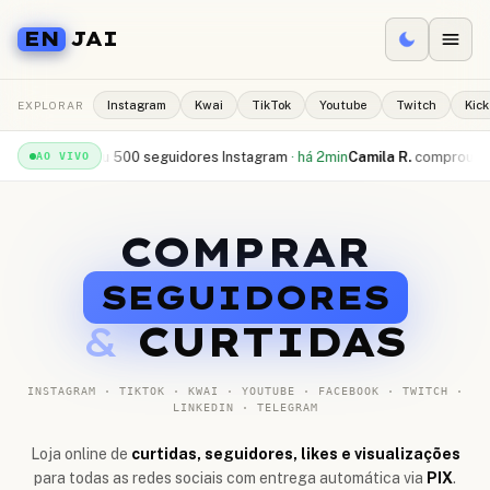
EN
JAI
EXPLORAR
Instagram
Kwai
TikTok
Youtube
Twitch
Kick
recebeu
500 seguidores Instagram
·
há 2min
Camila R.
comprou
10.000 cur
AO VIVO
COMPRAR
SEGUIDORES
&
CURTIDAS
INSTAGRAM · TIKTOK · KWAI · YOUTUBE · FACEBOOK · TWITCH ·
LINKEDIN · TELEGRAM
Loja online de
curtidas, seguidores, likes e visualizações
para todas as redes sociais com entrega automática via
PIX
.