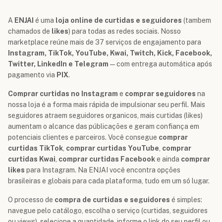
A
ENJAI
é uma
loja online de curtidas e seguidores
(tambem
chamados de
likes
) para todas as redes sociais. Nosso
marketplace reúne mais de 37 serviços de engajamento para
Instagram, TikTok, YouTube, Kwai, Twitch, Kick, Facebook,
Twitter, LinkedIn e Telegram
— com entrega automática após
pagamento via
PIX
.
Comprar curtidas no Instagram
e
comprar seguidores
na
nossa loja é a forma mais rápida de impulsionar seu perfil. Mais
seguidores atraem seguidores organicos, mais curtidas (likes)
aumentam o alcance das públicações e geram confiança em
potenciais clientes e parceiros. Você consegue
comprar
curtidas TikTok
,
comprar curtidas YouTube
,
comprar
curtidas Kwai
,
comprar curtidas Facebook
e ainda
comprar
likes
para Instagram. Na ENJAI você encontra opções
brasileiras e globais para cada plataforma, tudo em um só lugar.
O processo de
compra de curtidas e seguidores
é simples:
navegue pelo catálogo, escolha o serviço (curtidas, seguidores
ou views), selecione a quantidade, informe o link do seu perfil ou