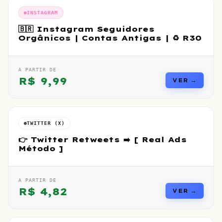
INSTAGRAM
🇧🇷 Instagram Seguidores
Orgânicos | Contas Antigas | ♻️ R30
A PARTIR DE
R$
9,99
VER →
TWITTER (X)
👉 Twitter Retweets ➡️ [ Real Ads
Método ]
A PARTIR DE
R$
4,82
VER →