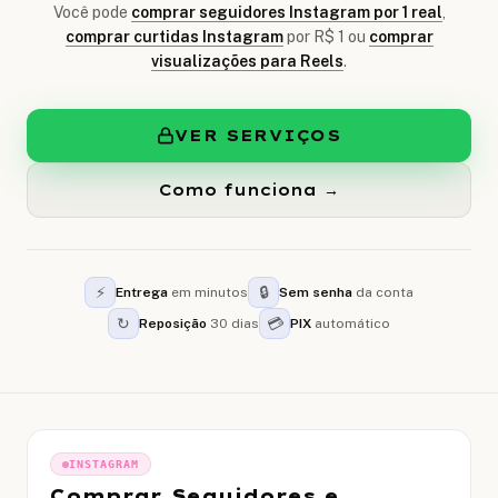
Você pode
comprar seguidores Instagram por 1 real
,
comprar curtidas Instagram
por R$ 1 ou
comprar
visualizações para Reels
.
VER SERVIÇOS
Como funciona →
⚡
🔒
Entrega
em minutos
Sem senha
da conta
↻
💳
Reposição
30 dias
PIX
automático
INSTAGRAM
Comprar Seguidores e