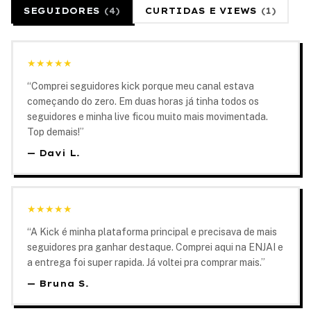
SEGUIDORES
(
4
)
CURTIDAS E VIEWS
(
1
)
★
★
★
★
★
“
Comprei seguidores kick porque meu canal estava
começando do zero. Em duas horas já tinha todos os
seguidores e minha live ficou muito mais movimentada.
Top demais!
”
—
Davi L.
★
★
★
★
★
“
A Kick é minha plataforma principal e precisava de mais
seguidores pra ganhar destaque. Comprei aqui na ENJAI e
a entrega foi super rapida. Já voltei pra comprar mais.
”
—
Bruna S.