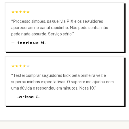
★
★
★
★
★
“
Processo simples, paguei via PIX e os seguidores
apareceram no canal rapidinho. Não pede senha, não
pede nada absurdo. Serviço sério.
”
—
Henrique M.
★
★
★
★
★
“
Testei comprar seguidores kick pela primeira vez e
superou minhas expectativas. O suporte me ajudou com
uma dúvida e respondeu em minutos. Nota 10.
”
—
Larissa G.