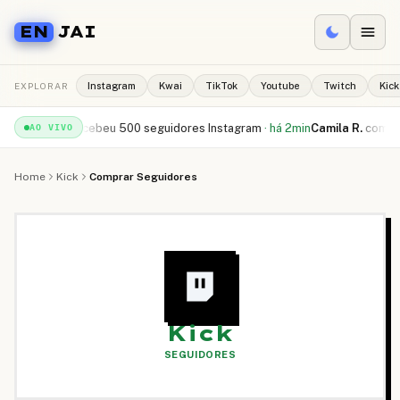
EN
JAI
EXPLORAR
Instagram
Kwai
TikTok
Youtube
Twitch
Kick
ael S.
recebeu
500 seguidores Instagram
·
há 2min
Camila R.
comprou
10.
AO VIVO
Home
Kick
Comprar Seguidores
Kick
SEGUIDORES