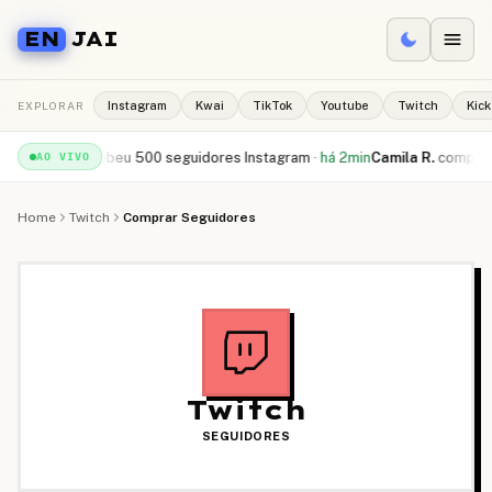
EN
JAI
EXPLORAR
Instagram
Kwai
TikTok
Youtube
Twitch
Kick
 S.
recebeu
500 seguidores Instagram
·
há 2min
Camila R.
comprou
10.000
AO VIVO
Home
Twitch
Comprar Seguidores
Twitch
SEGUIDORES