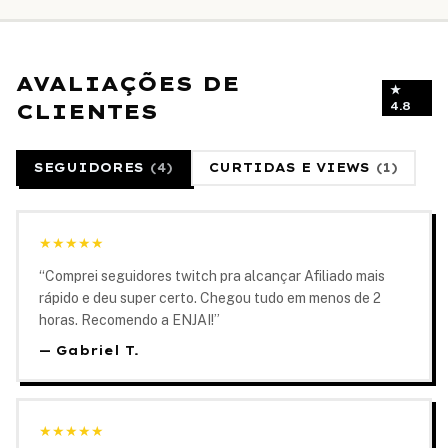
AVALIAÇÕES DE
★
CLIENTES
4.8
SEGUIDORES
(
4
)
CURTIDAS E VIEWS
(
1
)
★
★
★
★
★
“
Comprei seguidores twitch pra alcançar Afiliado mais
rápido e deu super certo. Chegou tudo em menos de 2
horas. Recomendo a ENJAI!
”
—
Gabriel T.
★
★
★
★
★