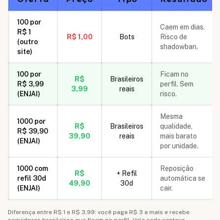
100 por
Caem em dias.
R$ 1
R$ 1,00
Bots
Risco de
(outro
shadowban.
site)
100 por
Ficam no
R$
Brasileiros
R$ 3,99
perfil. Sem
3,99
reais
(ENJAI)
risco.
Mesma
1000 por
R$
Brasileiros
qualidade,
R$ 39,90
39,90
reais
mais barato
(ENJAI)
por unidade.
1000 com
Reposição
R$
+ Refil
refil 30d
automática se
49,90
30d
(ENJAI)
cair.
Diferença entre R$ 1 e R$ 3,99: você paga R$ 3 a mais e recebe