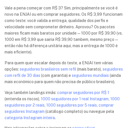
Vale a pena começar com R$ 3? Sim, principalmente se você é
novo na ENJAI ou em comprar seguidores. Os R$ 3,99 funcionam
como teste: você valida a entrega, qualidade dos perfis e
velocidade sem comprometer dinheiro. Aprovou? Os pacotes
maiores ficam mais baratos por unidade — 1000 por R$ 39,90 (vs.
1000 em R$ 3,99 que sairia R$ 39,90 tambem, mesmo preço —
então não há diferença unitária aqui, mas a entrega de 1000 é
mais eficiente).
Para quem quer escalar depois do teste, a ENJAI tem várias
opções:
seguidores brasileiros sem refil
(mais barato),
seguidores
com refil de 30 dias
(com garantia) e
seguidores mundiais
(ainda
mais econômico para quem não precisa de público brasileiro).
Veja também landings irmãs:
comprar seguidores por R$ 1
(entenda os riscos),
1000 seguidores por 1 real Instagram
,
1000
seguidores por 2 reais
,
1000 seguidores por 5 reais
,
comprar
seguidores Instagram
(catálogo completo) ou navegue pela
categoria Instagram inteira
.
Mais informações sobre o Instagram na
página oficial
.