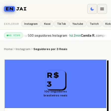
EN
JAI
EXPLORAR
Instagram
Kwai
TikTok
Youtube
Twitch
Kick
.
recebeu
500 seguidores Instagram
·
há 2min
Camila R.
comprou
10.000 c
AO VIVO
Home
Instagram
Seguidores por 3 Reais
R$
3
100 seguidores
brasileiros reais