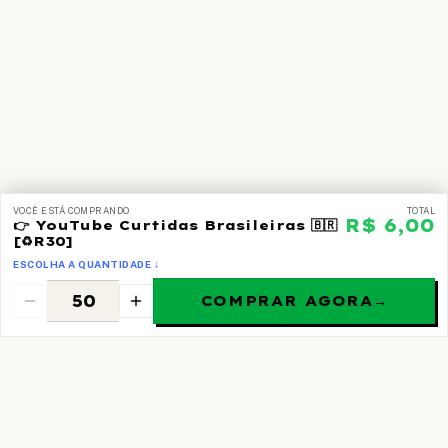
VOCÊ ESTÁ COMPRANDO
TOTAL
R$ 6,00
👉 YouTube Curtidas Brasileiras 🇧🇷
[♻️R30]
ESCOLHA A QUANTIDADE ↓
COMPRAR AGORA
→