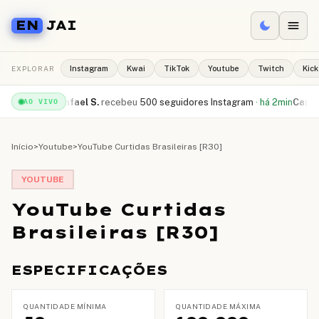
EN
JAI
EXPLORAR
Instagram
Kwai
TikTok
Youtube
Twitch
Kick
be
·
há 1min
Rafael S.
recebeu
500 seguidores Instagram
·
há 2min
Camila R
AO VIVO
Início
>
Youtube
>
YouTube Curtidas Brasileiras [R30]
YOUTUBE
YouTube Curtidas
Brasileiras [R30]
ESPECIFICAÇÕES
QUANTIDADE MÍNIMA
QUANTIDADE MÁXIMA